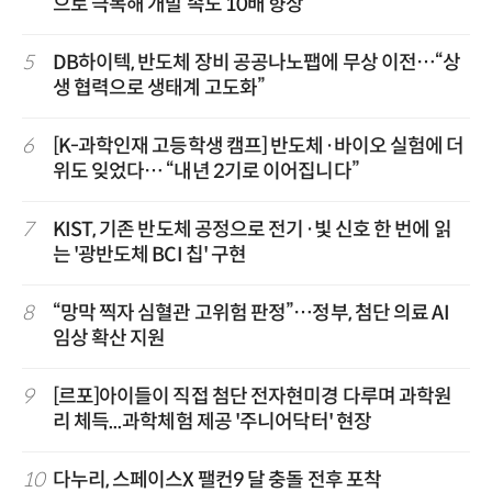
으로 극복해 개발 속도 10배 향상”
5
DB하이텍, 반도체 장비 공공나노팹에 무상 이전…“상
생 협력으로 생태계 고도화”
6
[K-과학인재 고등학생 캠프] 반도체·바이오 실험에 더
위도 잊었다… “내년 2기로 이어집니다”
7
KIST, 기존 반도체 공정으로 전기·빛 신호 한 번에 읽
는 '광반도체 BCI 칩' 구현
8
“망막 찍자 심혈관 고위험 판정”…정부, 첨단 의료 AI
임상 확산 지원
9
[르포]아이들이 직접 첨단 전자현미경 다루며 과학원
리 체득...과학체험 제공 '주니어닥터' 현장
10
다누리, 스페이스X 팰컨9 달 충돌 전후 포착