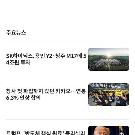
주요뉴스
SK하이닉스, 용인 Y2·청주 M17에 5
4조원 투자
창사 첫 파업까지 갔던 카카오…연봉
6.3% 인상 합의
트럼프, '반도체 핵심 원료' 폴리실리