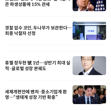
콘 파생상품에 15% 관세
경찰 압수 코인, 두나무가 보관한다…
최종 낙찰자 선정
휴젤 장두현 號 1년…상반기 최대 실
적·글로벌 성장 본궤도
세제개편안에 벤처·중소기업계 환
영…“생태계 성장 기반 확충”