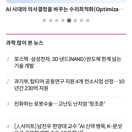
AI 시대의 의사결정을 바꾸는 수리최적화(Optimization): 실제 산업 적용 사례와 활용 전략
과학 많이 본 뉴스
1
포스텍·삼성전자, 3D 낸드(NAND) 반도체 한계 넘는
기술 개발
2
과기부, 탑티어 공동연구 지원 4개 컨소시엄 선정…10
년간 230억 지원
3
진화하는 로봇수술…고난도 난치암 '정조준'
4
[人사이트] 남진우 한양대 교수 “AI 신약 병목, K-문샷