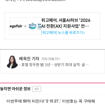
위고페어, 서울AI허브 '2026
AI 전환(AX) 지원사업' 컨소
시엄 선정
[위고페어] 뉴스룸 바로가기>
배옥진 기자
기사 더보기
휴젤 장두현 號 1년…상반기 최대 실적·글로벌 성장 본궤도
놓치면 아쉬운 정보
AD