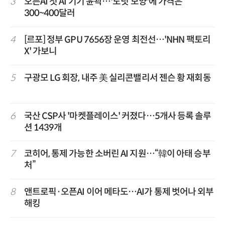
3
오픈AI 첫 AI 기기 윤곽…'도넛 모양'에 가격은
300~400달러
4
[르포] 정부 GPU 7656장 운영 최전선…'NHN 팩토리
X' 가보니
5
구광모 LG 회장, 내주 美 실리콘밸리서 젠슨 황 재회동
6
국산 CSP사 '마켓플레이스' 커졌다…5개사 등록 솔루
션 1439개
7
코히어, 통제 가능한 소버린 AI 지원…“韓이 아태 승부
처”
8
앤트로픽·오픈AI 이어 메타도…AI가 통제 벗어나 외부
해킹