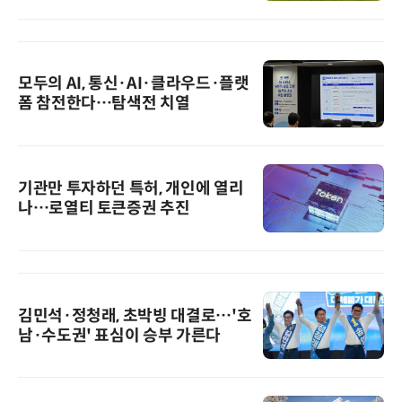
모두의 AI, 통신·AI·클라우드·플랫
폼 참전한다…탐색전 치열
기관만 투자하던 특허, 개인에 열리
나…로열티 토큰증권 추진
김민석·정청래, 초박빙 대결로…'호
남·수도권' 표심이 승부 가른다