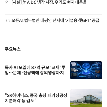
9
[사설] 美 AIDC 냉각 시장, 우리도 현지 대응을
10
오픈AI, 법무법인 태평양 전사에 '기업용 챗GPT' 공급
주요뉴스
독자 AI 모델에 87억 규모 '교재' 투
입…문제·전공책에 강의영상까지
“SK하이닉스, 중국 충칭 패키징공장
지분매각 등 검토”