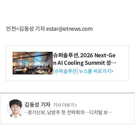
인천=김동성 기자 estar@etnews.com
슈퍼솔루션, 2026 Next-Ge
n AI Cooling Summit 성황
리 성료
[슈퍼솔루션] 뉴스룸 바로가기>
김동성 기자
기사 더보기
경기신보, 남양주 첫 전략회의…디지털 보증·AX 금융 강화