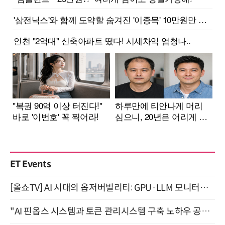
ET Events
[올쇼TV] AI 시대의 옵저버빌리티: GPU·LLM 모니터링부터 AI 기반 장애 대응까지 (8/11 생방송)
"AI 핀옵스 시스템과 토큰 관리시스템 구축 노하우 공개" 잠실 한국광고문화회관 2층 대회의실 (8/21)