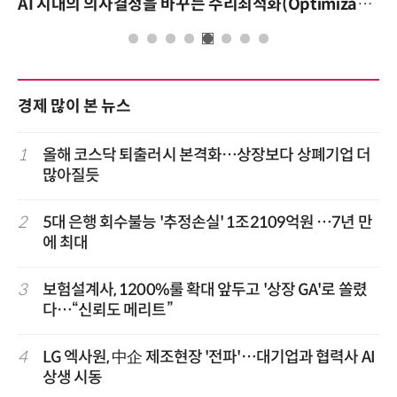
AI 시대의 의사결정을 바꾸는 수리최적화(Optimization): 실제 산업 적용 사례와 활용 전략
경제 많이 본 뉴스
1
올해 코스닥 퇴출러시 본격화…상장보다 상폐기업 더
많아질듯
2
5대 은행 회수불능 '추정손실' 1조2109억원 …7년 만
에 최대
3
보험설계사, 1200%룰 확대 앞두고 '상장 GA'로 쏠렸
다…“신뢰도 메리트”
4
LG 엑사원, 中企 제조현장 '전파'…대기업과 협력사 AI
상생 시동