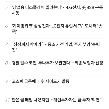
5
'상업용 디스플레이 빌려쓴다' …LG전자, 美 B2B 구독
시동
6
'게이밍위크' 삼성전자-LG전자 유럽서 TV·모니터 '大
戰'
7
“상장폐지 막아라”…중소 가전 기업, 주가 부양 '총력
전'
8
경찰 압수 코인, 두나무가 보관한다…최종 낙찰자 선정
9
코스피 급등에 매수 사이드카 발동
10
한은 금 매입 나섰지만…개인투자자는 금 투자 '외면'