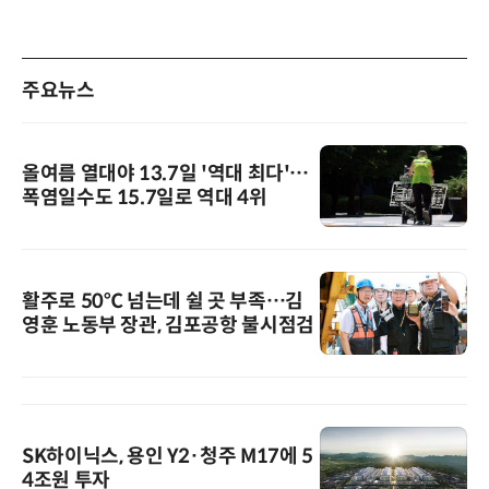
주요뉴스
올여름 열대야 13.7일 '역대 최다'…
폭염일수도 15.7일로 역대 4위
활주로 50℃ 넘는데 쉴 곳 부족…김
영훈 노동부 장관, 김포공항 불시점검
SK하이닉스, 용인 Y2·청주 M17에 5
4조원 투자