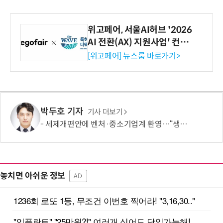
위고페어, 서울AI허브 '2026
AI 전환(AX) 지원사업' 컨소
시엄 선정
[위고페어] 뉴스룸 바로가기>
박두호 기자
기사 더보기
세제개편안에 벤처·중소기업계 환영…“생태계 성장 기반 확충”
놓치면 아쉬운 정보
AD