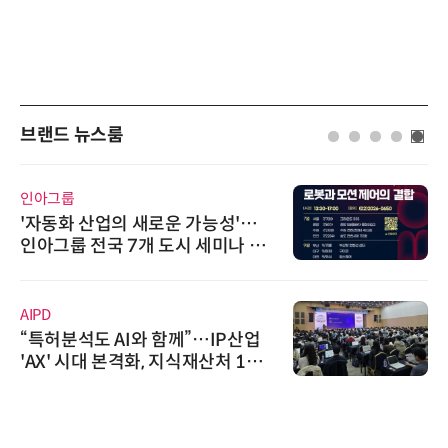
브랜드 뉴스룸
인아그룹
'자동화 산업의 새로운 가능성'…
인아그룹 전국 7개 도시 세미나 페
어 개최
AIPD
“특허분석도 AI와 함께”…IP산업
'AX' 시대 본격화, 지식재산처 1호
AI IP데이터분석사 탄생