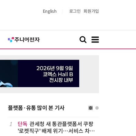
English
로그인
회원가입
플랫폼·유통 많이 본 기사
나
1
단독
관세청 새 통관플랫폼서 쿠팡
6
“찰떡같이
'로켓직구' 배제 위기…서비스 차질
나-o' 