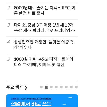
빚나
2
8000원대로 즐기는 치맥…KFC, 여
7
쿠팡Inc,
름 한정 세트 출시
박…2년
3
다이소, 강남 3구 매장 1년 새 19개
8
세븐일레븐
→41개…'박리다매'로 프리미엄 상
매 300
권 정조준
”
4
상생협력법 개정안 '플랫폼 이중족
9
“쿠팡 7월
쇄' 채우나
정
5
1000원 커피·45㎝ 피자…트레이
10
우유 감산
더스 'T-카페', 이마트 첫 입점
기준 놓고
주요 행사
❯