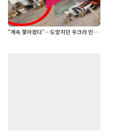
“계속 쫓아왔다”…도망치던 우크라 민간인 공격한 러 자폭 드론