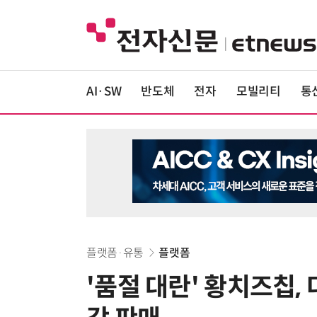
AI·SW
반도체
전자
모빌리티
통
플랫폼·유통
플랫폼
'품절 대란' 황치즈칩