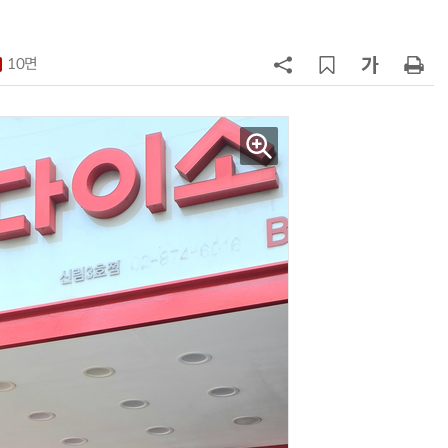
7
쿠팡Inc, 상반기 영업적자 1.2조 육
박…2년치 이익 넘어서
10면
8
세븐일레븐, 해외 지역 명물 라면 판
매 300만개 돌파
9
“쿠팡 7월 추정 결제액 10.9% 감소
10
우유 감산 협상 8월 말로 연장…산
기준 놓고 '평행선'