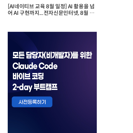
[AI네이티브 교육 8월 일정] AI 활용을 넘
어 AI 구현까지...전자신문인터넷, 8월 실
전 교육·워크숍 개최 발행일 : 2026-07-
23 10:46