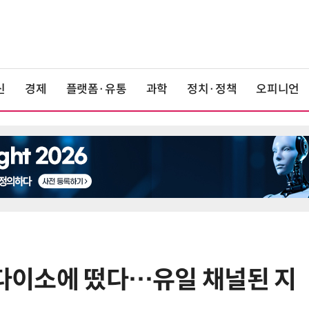
신
경제
플랫폼·유통
과학
정치·정책
오피니언
, 다이소에 떴다…유일 채널된 지
6
“찰떡같이 알아듣네”…카카오, '카
나-o' 음성 생성 기술 고도화