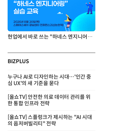
기반 정리·리서치·보고 자동화
현업에서 바로 쓰는 "하네스 엔지니어링" 실습 교육
BIZPLUS
누구나 AI로 디자인하는 시대…'인간 중
심 UX'의 새 기준을 묻다
[올쇼TV] 안전한 의료 데이터 관리를 위
한 통합 인프라 전략
[올쇼TV] 스플렁크가 제시하는 "AI 시대
의 옵저버빌리티" 전략