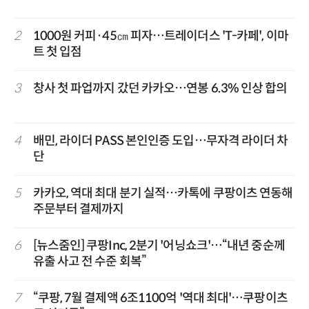
2
1000원 커피·45㎝ 피자…트레이더스 'T-카페', 이마
트 첫 입점
3
창사 첫 파업까지 갔던 카카오…연봉 6.3% 인상 합의
4
배민, 라이더 PASS 본인인증 도입…무자격 라이더 차
단
5
카카오, 역대 최대 분기 실적…카톡에 쿠팡이츠 연동해
주문부터 결제까지
6
[뉴스줌인] 쿠팡Inc, 2분기 '어닝쇼크'…“내년 중순께
유출 사고 전 수준 회복”
7
“쿠팡, 7월 결제액 6조1100억 '역대 최대'…쿠팡이츠