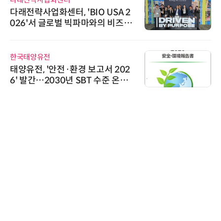
다래전략사업화센터, 'BIO USA 2
026'서 글로벌 빅파마와의 비즈니
스 미팅 지원…K-바이오 해외 진출
교두보 확보
한국태양유전
태양유전, '안전·환경 보고서 202
6' 발간…2030년 SBT 수준 온실
가스 감축 추진