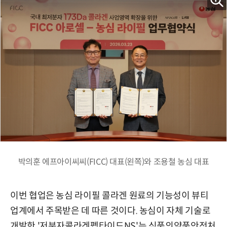
박의훈 에프아이씨씨(FICC) 대표(왼쪽)와 조용철 농심 대표
이번 협업은 농심 라이필 콜라겐 원료의 기능성이 뷰티
업계에서 주목받은 데 따른 것이다. 농심이 자체 기술로
개발한 '저분자콜라겐펩타이드NS'는 식품의약품안전처