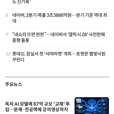
도 신기록”
8
네이버, 2분기 매출 3조3888억원…분기 기준 역대 최
대
9
“네쇼라 뜨면 완판”…네이버서 '갤럭시 Z8' 사전판매
흥행 돌풍
10
롯데百, 잠실서 첫 '서머마켓' 개최…포켓몬 별빛낙원
꾸린다
주요뉴스
독자 AI 모델에 87억 규모 '교재' 투
입…문제·전공책에 강의영상까지