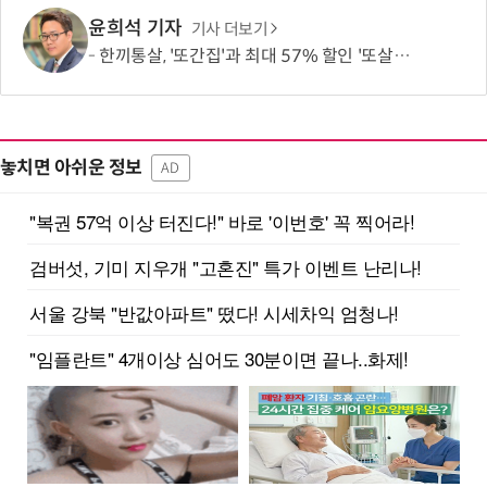
윤희석 기자
기사 더보기
한끼통살, '또간집'과 최대 57% 할인 '또살집' 프로모션
놓치면 아쉬운 정보
AD