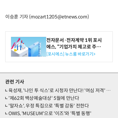
이승훈 기자 (mozart1205@etnews.com)
전자문서·전자계약 1위 포시
에스, “기업가치 제고로 주주
환원 강화” 계획 공시
[포시에스] 뉴스룸 바로가기>
관련 기사
육성재, '나인 투 식스'로 시청자 만난다! '여심 저격' 기대
'제62회 백상예술대상' 5월에 만난다
'말자쇼', 우정 특집으로 '특별 감동' 전한다
OWIS, 'MUSEUM'으로 '이즈'와 '특별 동행'