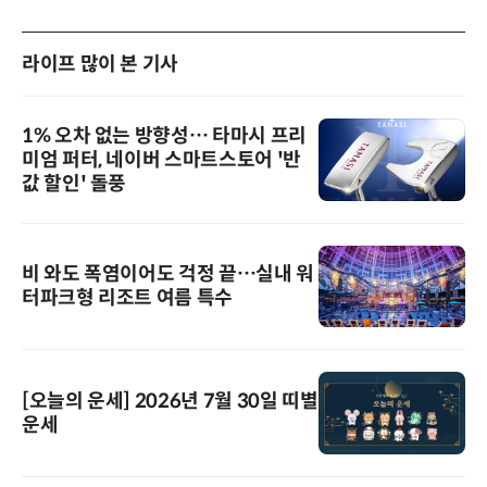
라이프 많이 본 기사
1% 오차 없는 방향성… 타마시 프리
미엄 퍼터, 네이버 스마트스토어 '반
값 할인' 돌풍
비 와도 폭염이어도 걱정 끝…실내 워
터파크형 리조트 여름 특수
[오늘의 운세] 2026년 7월 30일 띠별
운세