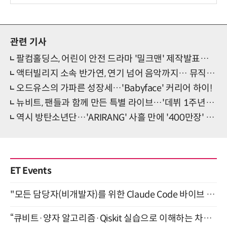
관련 기사
팔컴홀딩스, 어린이 안전 드라마 '밀크맨' 제작발표회 개최
액터빌리지 소속 반가연, 연기 넘어 음악까지… 뮤직드라마 ‘40분’ OST 가창 낙점
오드유스의 가파른 성장세…'Babyface' 커리어 하이!
뉴비트, 팬들과 함께 만든 특별 라이브…'데뷔 1주년' 자축
역시 방탄소년단…'ARIRANG' 사흘 만에 '400만장' 위엄
ET Events
"모든 담당자(비개발자)를 위한 Claude Code 바이브 코딩 2-day 부트캠프" 9월 16~17일 개최
“큐비트·양자 알고리즘·Qiskit 실습으로 이해하는 차세대 컴퓨팅” (8/28)