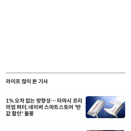
라이프 많이 본 기사
1% 오차 없는 방향성… 타마시 프리
미엄 퍼터, 네이버 스마트스토어 '반
값 할인' 돌풍