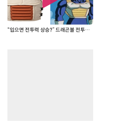
“진짜 사람 같네”…소름 돋는 AI 휴머노이드 기술