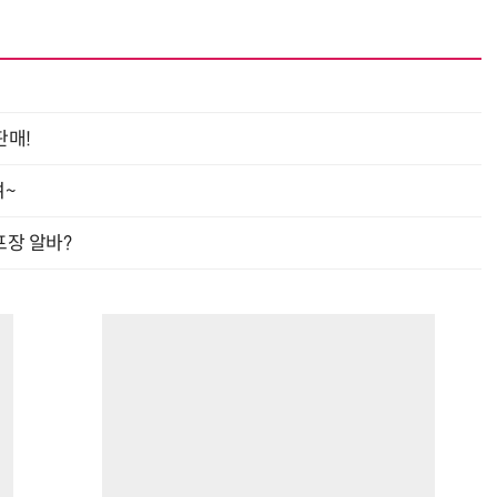
판매!
여~
프장 알바?