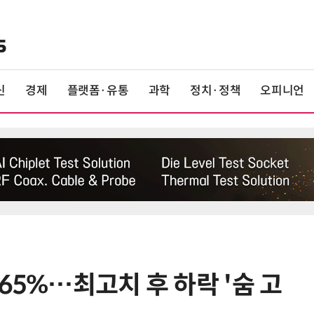
신
경제
플랫폼·유통
과학
정치·정책
오피니언
65%…최고치 후 하락 '숨 고
6
'李대통령 핵심 참모' 김상호 靑 춘
관장, 사직서 제출…수리 여부 미정