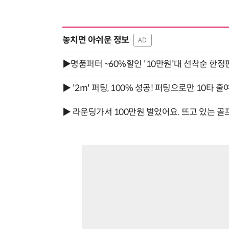
놓치면 아쉬운 정보
AD
▶명품퍼터 ~60%할인 '10만원'대 선착순 한정
▶ '2m' 퍼팅, 100% 성공! 퍼팅으로만 10타 줄
▶ 라운딩가서 100만원 벌었어요. 뜨고 있는 골