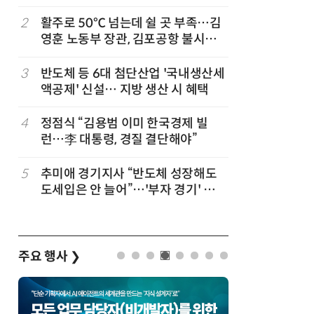
2
활주로 50℃ 넘는데 쉴 곳 부족…김
7
올여름 열
영훈 노동부 장관, 김포공항 불시점
폭염일수도
검
3
반도체 등 6대 첨단산업 '국내생산세
8
폭염 장기
액공제' 신설… 지방 생산 시 혜택
97.1G
관, 긴급
4
정점식 “김용범 이미 한국경제 빌
9
한병도 “
런…李 대통령, 경질 결단해야”
곡…악의
5
추미애 경기지사 “반도체 성장해도
10
박성준 아
도세입은 안 늘어”…'부자 경기' 착
로 200
시 지적
주요 행사
❯