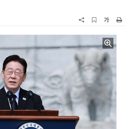
7
올여름 열대야 13.7일 '역대 최다'…
폭염일수도 15.7일로 역대 4위
8
폭염 장기화에 전력수요 '역대 최대'
97.1GW 경신 촉각…김성환 기후장
관, 긴급 점검
9
한병도 “장동혁, 李대통령 발언 왜
곡…악의적 정치공세”
10
박성준 아주대 교수, 공기 중 수분으
로 200㎛ 피부 부착 전지 개발