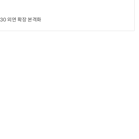
30 외연 확장 본격화
“입으면 전투력 상승?” 드래곤볼 전투복 닮은 중량조끼