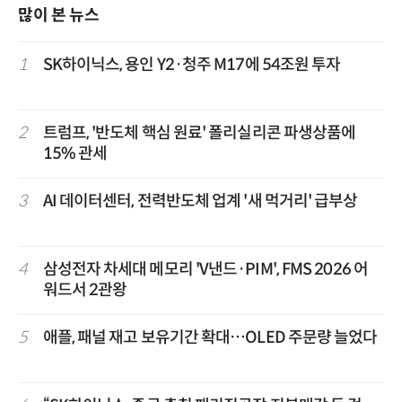
많이 본 뉴스
1
SK하이닉스, 용인 Y2·청주 M17에 54조원 투자
2
트럼프, '반도체 핵심 원료' 폴리실리콘 파생상품에
15% 관세
3
AI 데이터센터, 전력반도체 업계 '새 먹거리' 급부상
4
삼성전자 차세대 메모리 'V낸드·PIM', FMS 2026 어
워드서 2관왕
5
애플, 패널 재고 보유기간 확대…OLED 주문량 늘었다