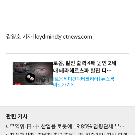
김영호 기자 lloydmind@etnews.com
로옴, 발진 출력 4배 높인 2세
대 테라헤르츠파 발진 디바이
스 개발
[로옴세미컨덕터코리아] 뉴스룸
바로가기>
관련 기사
무역위, 日·中 산업용 로봇에 19.85% 덤핑관세 부과 건의