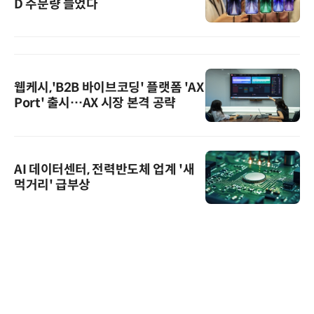
D 주문량 늘었다
웹케시,'B2B 바이브코딩' 플랫폼 'AX
Port' 출시…AX 시장 본격 공략
AI 데이터센터, 전력반도체 업계 '새
먹거리' 급부상