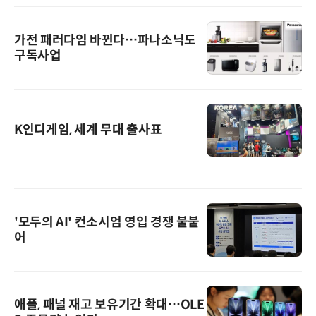
가전 패러다임 바뀐다…파나소닉도
구독사업
K인디게임, 세계 무대 출사표
'모두의 AI' 컨소시엄 영입 경쟁 불붙
어
애플, 패널 재고 보유기간 확대…OLE