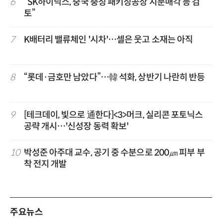
6
“SK하이닉스, 중국 충칭 패키징공장 지분매각 등 검
토”
7
K배터리 밸류체인 '시차'…셀은 웃고 소재는 아직
8
“롯데·금호만 남았다”…韓 석화, 상반기 나란히 반등
9
[테크데이, 빛으로 通한다]<3>머크, 실리콘 포토닉스
공략 개시…'신성장 동력 확보'
10
박성준 아주대 교수, 공기 중 수분으로 200㎛ 피부 부
착 전지 개발
주요뉴스