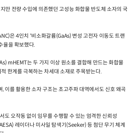
이지만 전량 수입에 의존했던 고성능 화합물 반도체 소자의 국
C)은 4인치 '비소화갈륨(GaAs) 변성 고전자 이동도 트랜
현업에서 바로 쓰는 "하네스 엔지니어링" 실습 교육
모든 업무 담당자(비개발자)를 위한 온톨로지 기반 AI 지식체계 설계 1-day 워크숍
 수율을 확보했다.
s) mHEMT는 두 가지 이상 원소를 결합해 만드는 화합물
물리적 한계를 극복하는 차세대 소재로 주목받는다.
며, 이를 활용한 소자 구조는 초고주파 대역에서도 신호 왜곡
에서도 오작동 없이 임무를 수행할 수 있는 엄격한 신뢰성
열(AESA) 레이더나 미사일 탐색기(Seeker) 등 첨단 무기 체계