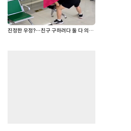
드론
진정한 우정?…친구 구하려다 둘 다 의자 틈에 목이 낀 순간