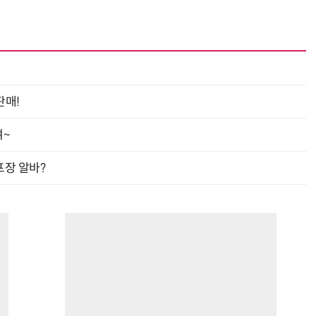
판매!
여~
프장 알바?