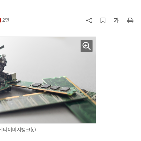
7
'상업용 디스플레이 빌려쓴다' …LG
전자, 美 B2B 구독 시동
2면
8
'게이밍위크' 삼성전자-LG전자 유
서 TV·모니터 '大戰'
9
“상장폐지 막아라”…중소 가전 기업
주가 부양 '총력전'
10
[사설] 美 AIDC 냉각 시장, 우리도 현
지 대응을
게티이미지뱅크(c)