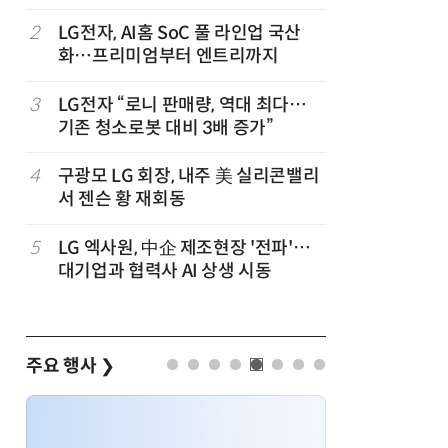
2
LG전자, AI홈 SoC 풀 라인업 국산
7
'상업용 
화…프리미엄부터 엔트리까지
전자, 美 
럽
3
LG전자 “로니 판매량, 역대 최다…
8
'게이밍위
기존 청소로봇 대비 3배 증가”
서 TV·모
,
4
구광모 LG 회장, 내주 美 실리콘밸리
9
“상장폐지
서 젠슨 황 재회동
주가 부양
5
LG 엑사원, 中企 제조현장 '전파'…
10
[사설] 美
대기업과 협력사 AI 상생 시동
지 대응을
주요 행사
❯