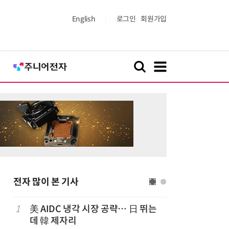
English
로그인
회원가입
전자 많이 본 기사
1
美 AIDC 냉각 시장 공략… 日 뛰는
6
신일전자,
데 韓 제자리
시…디지