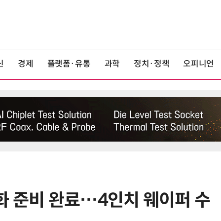
신
경제
플랫폼·유통
과학
정치·정책
오피니언
화 준비 완료…4인치 웨이퍼 수
6
신일전자, '스마트 큐브 멀티탭' 출
시…디지털 액세서리 시장 진출