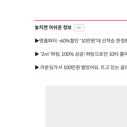
놓치면 아쉬운 정보
AD
▶명품퍼터 ~60%할인 '10만원'대 선착순 한정
▶ '2m' 퍼팅, 100% 성공! 퍼팅으로만 10타 줄
▶ 라운딩가서 100만원 벌었어요. 뜨고 있는 골