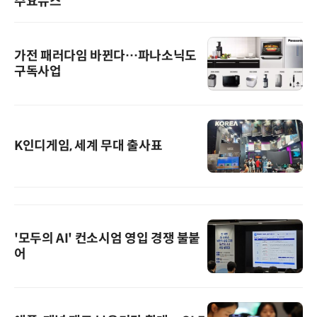
주요뉴스
가전 패러다임 바뀐다…파나소닉도
구독사업
K인디게임, 세계 무대 출사표
'모두의 AI' 컨소시엄 영입 경쟁 불붙
어