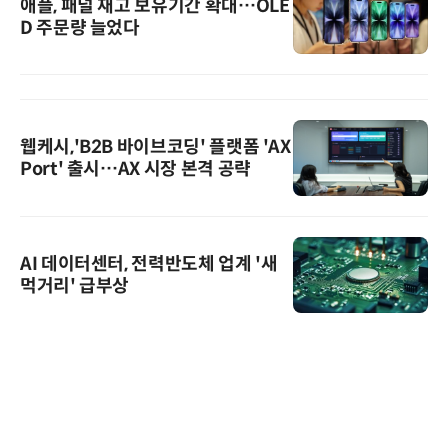
애플, 패널 재고 보유기간 확대…OLE
D 주문량 늘었다
웹케시,'B2B 바이브코딩' 플랫폼 'AX
Port' 출시…AX 시장 본격 공략
AI 데이터센터, 전력반도체 업계 '새
먹거리' 급부상