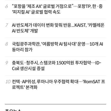
6
“포항을 '제조 AX' 글로벌 거점으로”…포항TP, 한·중
'피지컬 AI' 글로벌 협력 속도
7
AI 반도체가 데이터 변화 맞춰 반응...KAIST, '카멜레온
AI 반도체' 개발
8
국립광주과학관, '여름방학 AI 탐사대' 운영…10개 AI
동아리 참가
9
충북도·청주시, 스템코와 1500억원 투자협약…ID-
Coil 생산시설 증설
10
컨텍·AP위성, 루마니아 우주협력 확대…'RomSAT 프
로젝트' 본격화