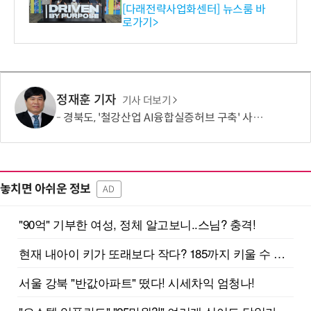
와의 비즈니스 미팅 지원…K
[다래전략사업화센터] 뉴스룸 바
로가기>
-바이오 해외 진출 교두보 확
보
정재훈 기자
기사 더보기
경북도, '철강산업 AI융합실증허브 구축' 사업 선정
놓치면 아쉬운 정보
AD