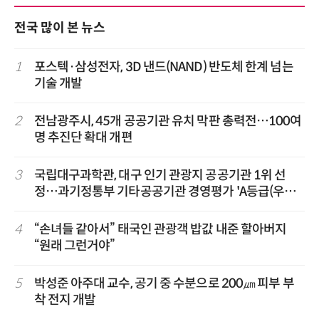
전국 많이 본 뉴스
1
포스텍·삼성전자, 3D 낸드(NAND) 반도체 한계 넘는
기술 개발
2
전남광주시, 45개 공공기관 유치 막판 총력전…100여
명 추진단 확대 개편
3
국립대구과학관, 대구 인기 관광지 공공기관 1위 선
정…과기정통부 기타공공기관 경영평가 'A등급(우수)'
겹경사
4
“손녀들 같아서” 태국인 관광객 밥값 내준 할아버지
“원래 그런거야”
5
박성준 아주대 교수, 공기 중 수분으로 200㎛ 피부 부
착 전지 개발