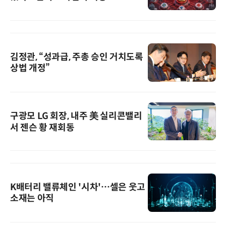
김정관, “성과급, 주총 승인 거치도록
상법 개정”
구광모 LG 회장, 내주 美 실리콘밸리
서 젠슨 황 재회동
K배터리 밸류체인 '시차'…셀은 웃고
소재는 아직