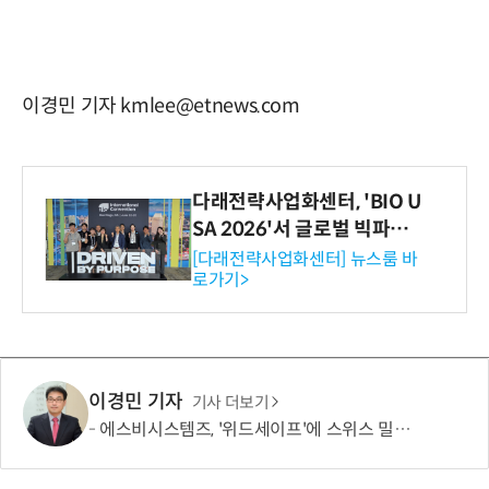
이경민 기자 kmlee@etnews.com
다래전략사업화센터, 'BIO U
SA 2026'서 글로벌 빅파마
와의 비즈니스 미팅 지원…K
[다래전략사업화센터] 뉴스룸 바
로가기>
-바이오 해외 진출 교두보 확
보
이경민 기자
기사 더보기
에스비시스템즈, '위드세이프'에 스위스 밀리터리 아이스조끼 연계… 혹서기 온열질환 예방 강화