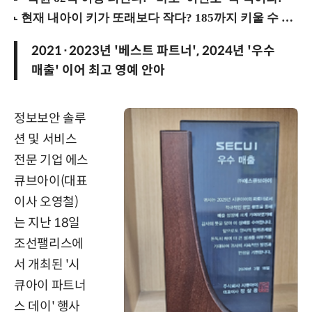
2021·2023년 '베스트 파트너', 2024년 '우수
매출' 이어 최고 영예 안아
정보보안 솔루
션 및 서비스
전문 기업 에스
큐브아이(대표
이사 오영철)
는 지난 18일
조선팰리스에
서 개최된 '시
큐아이 파트너
스 데이' 행사