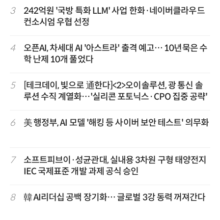
3
242억원 '국방 특화 LLM' 사업 한화·네이버클라우드
컨소시엄 우협 선정
4
오픈AI, 차세대 AI '아스트라' 출격 예고… 10년묵은 수
학 난제 10개 풀었다
5
[테크데이, 빛으로 通한다]<2>오이솔루션, 광 통신 솔
루션 수직 계열화…'실리콘 포토닉스·CPO 집중 공략'
6
美 행정부, AI 모델 '해킹 등 사이버 보안 테스트' 의무화
7
소프트피브이·성균관대, 실내용 3차원 구형 태양전지
IEC 국제표준 개발 과제 공식 승인
8
韓 AI리더십 공백 장기화… 글로벌 3강 동력 꺼져간다