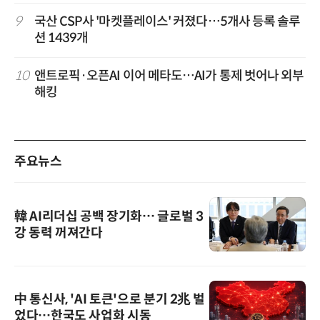
9
국산 CSP사 '마켓플레이스' 커졌다…5개사 등록 솔루
션 1439개
10
앤트로픽·오픈AI 이어 메타도…AI가 통제 벗어나 외부
해킹
주요뉴스
韓 AI리더십 공백 장기화… 글로벌 3
강 동력 꺼져간다
中 통신사, 'AI 토큰'으로 분기 2兆 벌
었다…한국도 사업화 시동