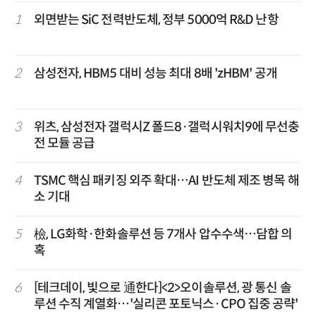
1
외면받는 SiC 전력반도체, 정부 5000억 R&D 난항
2
삼성전자, HBM5 대비 성능 최대 8배 'zHBM' 공개
3
위츠, 삼성전자 갤럭시Z 폴드8·갤럭시워치9에 무선충
전 모듈 공급
4
TSMC 핵심 패키징 외주 확대…AI 반도체 제조 병목 해
소 기대
5
檢, LG화학·한화솔루션 등 7개사 압수수색…담합 의
혹
6
[테크데이, 빛으로 通한다]<2>오이솔루션, 광 통신 솔
루션 수직 계열화…'실리콘 포토닉스·CPO 집중 공략'