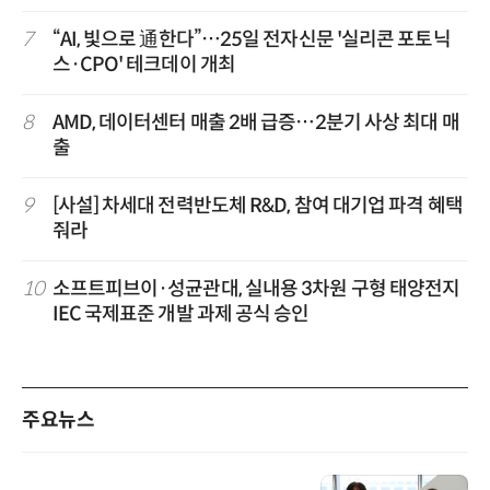
7
“AI, 빛으로 通한다”…25일 전자신문 '실리콘 포토닉
스·CPO' 테크데이 개최
8
AMD, 데이터센터 매출 2배 급증…2분기 사상 최대 매
출
9
[사설] 차세대 전력반도체 R&D, 참여 대기업 파격 혜택
줘라
10
소프트피브이·성균관대, 실내용 3차원 구형 태양전지
IEC 국제표준 개발 과제 공식 승인
주요뉴스