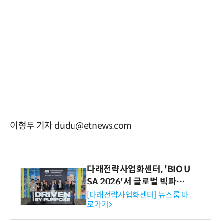
이형두 기자 dudu@etnews.com
다래전략사업화센터, 'BIO U
SA 2026'서 글로벌 빅파마
와의 비즈니스 미팅 지원…K
[다래전략사업화센터] 뉴스룸 바
로가기>
-바이오 해외 진출 교두보 확
보