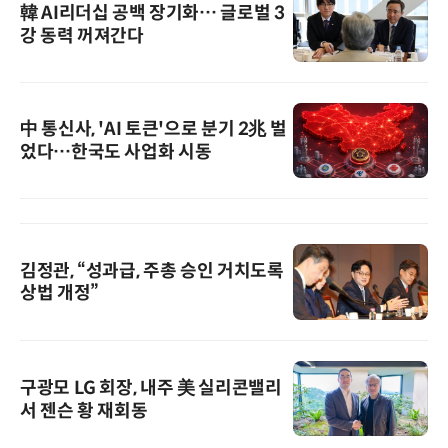
韓 AI리더십 공백 장기화… 글로벌 3
강 동력 꺼져간다
中 통신사, 'AI 토큰'으로 분기 2兆 벌
었다…한국도 사업화 시동
김정관, “성과급, 주총 승인 거치도록
상법 개정”
구광모 LG 회장, 내주 美 실리콘밸리
서 젠슨 황 재회동