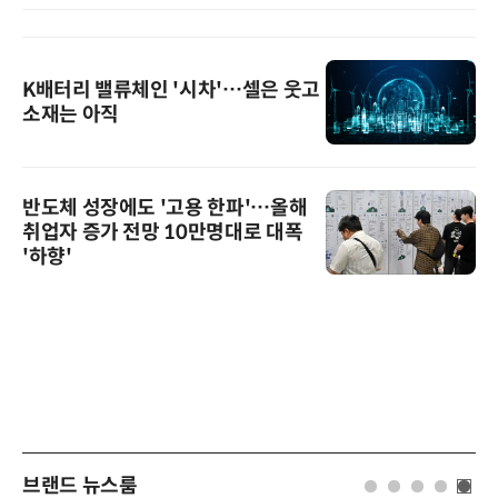
K배터리 밸류체인 '시차'…셀은 웃고
소재는 아직
반도체 성장에도 '고용 한파'…올해
취업자 증가 전망 10만명대로 대폭
'하향'
브랜드 뉴스룸