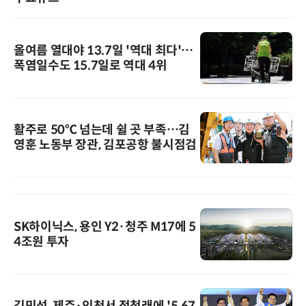
올여름 열대야 13.7일 '역대 최다'…
폭염일수도 15.7일로 역대 4위
활주로 50℃ 넘는데 쉴 곳 부족…김
영훈 노동부 장관, 김포공항 불시점검
SK하이닉스, 용인 Y2·청주 M17에 5
4조원 투자
김민석, 제주·인천서 정청래에 '5.67