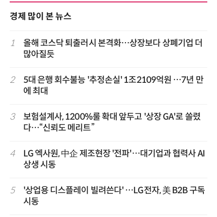
경제 많이 본 뉴스
1
올해 코스닥 퇴출러시 본격화…상장보다 상폐기업 더
많아질듯
2
5대 은행 회수불능 '추정손실' 1조2109억원 …7년 만
에 최대
3
보험설계사, 1200%룰 확대 앞두고 '상장 GA'로 쏠렸
다…“신뢰도 메리트”
4
LG 엑사원, 中企 제조현장 '전파'…대기업과 협력사 AI
상생 시동
5
'상업용 디스플레이 빌려쓴다' …LG전자, 美 B2B 구독
시동