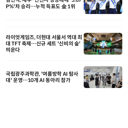
P%'차 승리…누적 득표도 金 1위
라이엇게임즈, 더현대 서울서 역대 최
대 TFT 축제…신규 세트 '신비의 숲'
띄운다
국립광주과학관, '여름방학 AI 탐사
대' 운영…10개 AI 동아리 참가