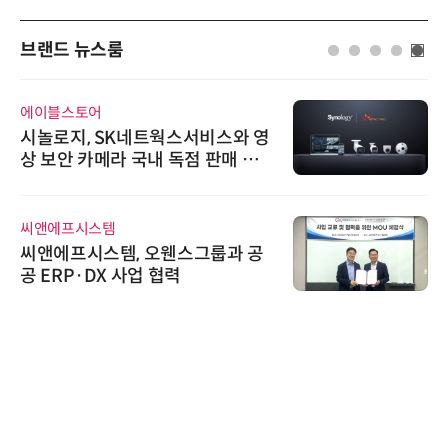
브랜드 뉴스룸
에이블스토어
시놀로지, SK네트웍스서비스와 영
상 보안 카메라 국내 독점 판매 파
트너십 체결
씨앤에프시스템
씨앤에프시스템, 오웬스그룹과 공
공 ERP·DX 사업 협력