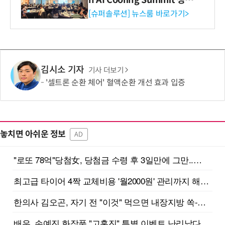
리 성료
[슈퍼솔루션] 뉴스룸 바로가기>
김시소 기자
기사 더보기
'셀트론 순환 체어' 혈액순환 개선 효과 입증
놓치면 아쉬운 정보
AD