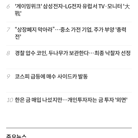
6
'게이밍위크' 삼성전자-LG전자 유럽서 TV·모니터 '大
戰'
7
“상장폐지 막아라”…중소 가전 기업, 주가 부양 '총력
전'
8
경찰 압수 코인, 두나무가 보관한다…최종 낙찰자 선정
9
코스피 급등에 매수 사이드카 발동
10
한은 금 매입 나섰지만…개인투자자는 금 투자 '외면'
주요뉴스