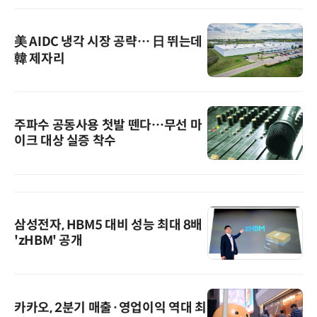
美 AIDC 냉각 시장 공략… 日 뛰는데
韓 제자리
주파수 공동사용 첫발 뗀다…무선 마
이크 대상 실증 착수
삼성전자, HBM5 대비 성능 최대 8배
'zHBM' 공개
카카오, 2분기 매출·영업이익 역대 최