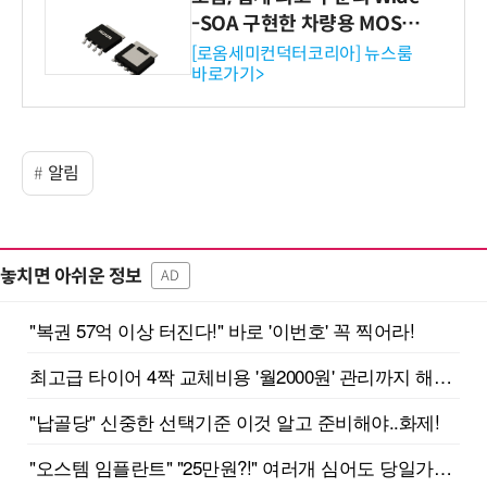
-SOA 구현한 차량용 MOSF
ET 개발
[로옴세미컨덕터코리아] 뉴스룸
바로가기>
알림
놓치면 아쉬운 정보
AD