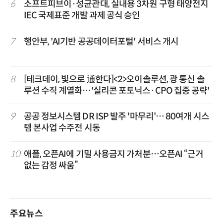
6
소프트피브이·성균관대, 실내용 3차원 구형 태양전지
IEC 국제표준 개발 과제 공식 승인
7
행안부, 'AI기반 공공데이터포털' 서비스 개시
8
[테크데이, 빛으로 通한다]<2>오이솔루션, 광 통신 솔
루션 수직 계열화…'실리콘 포토닉스·CPO 집중 공략'
9
공공 정보시스템 DR ISP 발주 '마무리'… 80여개 시스
템 본사업 수주전 시동
10
애플, 오픈AI에 기밀 사용금지 가처분…오픈AI “근거
없는 감정 싸움”
주요뉴스