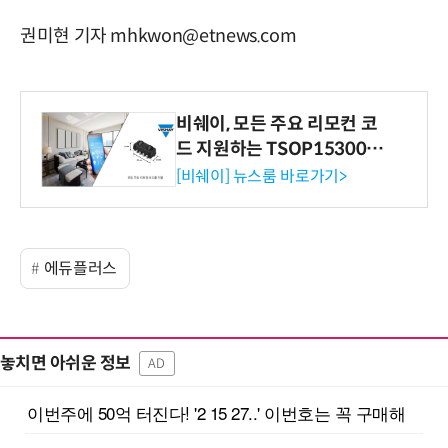
권미현 기자 mhkwon@etnews.com
비쉐이, 모든 주요 리모컨 코
드 지원하는 TSOP15300 시
리즈 IR 수신기 출시
[비쉐이] 뉴스룸 바로가기>
에듀플러스
놓치면 아쉬운 정보
AD