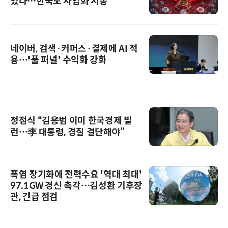
었다…한국도 사업화 시동
네이버, 검색·커머스·결제에 AI 적
용…'풀 퍼널' 수익화 강화
정점식 “김용범 이미 한국경제 빌
런…李 대통령, 경질 결단해야”
폭염 장기화에 전력수요 '역대 최대'
97.1GW 경신 촉각…김성환 기후장
관, 긴급 점검