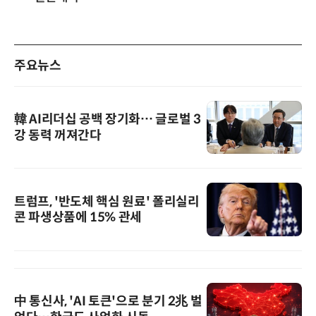
주요뉴스
韓 AI리더십 공백 장기화… 글로벌 3
강 동력 꺼져간다
트럼프, '반도체 핵심 원료' 폴리실리
콘 파생상품에 15% 관세
中 통신사, 'AI 토큰'으로 분기 2兆 벌