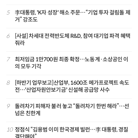
5
李대통령, 'K자 성장' 해소 주문…“기업 투자 걸림돌 제
거” 강조도
6
[사설] 차세대 전력반도체 R&D, 참여 대기업 파격 혜택
줘라
7
최저임금 1만700원 최종 확정…노동계·소상공인 이
의 모두 기각
8
[하반기 업무보고]산업부, 1600조 메가프로젝트 속도
전…'산업자원안보기금' 신설해 공급망 사수
9
돌려차기 피해자 불러 놓고 “돌려차기 한번 해라”…선
넘은 친한계
10
정점식 “김용범 이미 한국경제 빌런…李 대통령, 경질
결단해야”