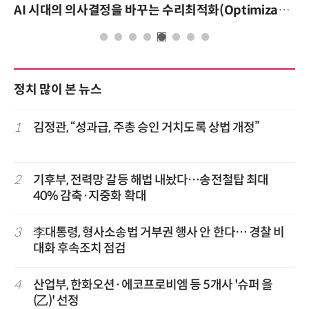
AI 시대의 의사결정을 바꾸는 수리최적화(Optimization): 실제 산업 적용 사례와 활용 전략
정치 많이 본 뉴스
1
김정관, “성과급, 주총 승인 거치도록 상법 개정”
2
기후부, 전력망 갈등 해법 내놨다…송전철탑 최대
40% 감축·지중화 확대
3
李대통령, 형사소송법 거부권 행사 안 한다… 경찰 비
대화 후속조치 점검
4
산업부, 한화오션·에코프로비엠 등 5개사 '슈퍼 을
(乙)' 선정