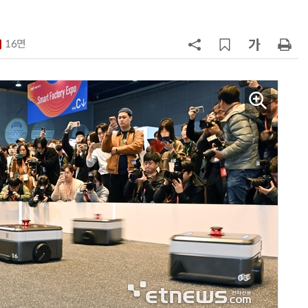
7
“상장폐지 막아라”…중소 가전 기업
주가 부양 '총력전'
16면
8
[사설] 美 AIDC 냉각 시장, 우리도 현
지 대응을
9
쿠첸, 2026년형 '브레인 밥솥' 출
시…“표정으로 작동 상태 구분”
10
[포토] 폭염엔 물놀이지~