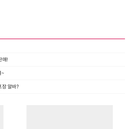
판매!
여~
프장 알바?