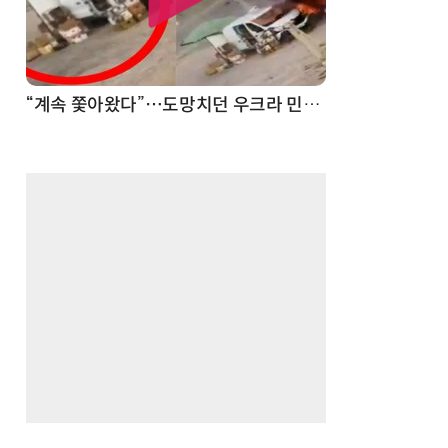
“계속 쫓아왔다”…도망치던 우크라 민간인 공격한 러 자폭 드론