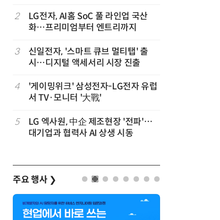
,
2
LG전자, AI홈 SoC 풀 라인업 국산
7
“상장폐지
화…프리미엄부터 엔트리까지
주가 부양
3
신일전자, '스마트 큐브 멀티탭' 출
8
[사설] 美
시…디지털 액세서리 시장 진출
지 대응을
4
'게이밍위크' 삼성전자-LG전자 유럽
9
쿠첸, 20
서 TV·모니터 '大戰'
시…“표정
5
LG 엑사원, 中企 제조현장 '전파'…
10
[포토] 
대기업과 협력사 AI 상생 시동
주요 행사
❯