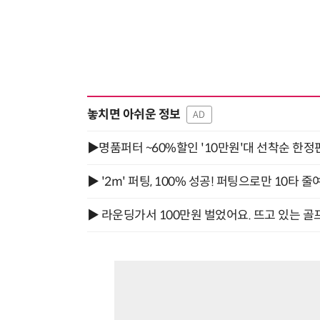
놓치면 아쉬운 정보
AD
▶명품퍼터 ~60%할인 '10만원'대 선착순 한정
▶ '2m' 퍼팅, 100% 성공! 퍼팅으로만 10타 줄
▶ 라운딩가서 100만원 벌었어요. 뜨고 있는 골