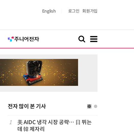
English
로그인
회원가입
전자 많이 본 기사
1
美 AIDC 냉각 시장 공략… 日 뛰는
6
LG전자 
데 韓 제자리
기존 청소