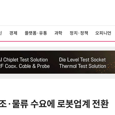
신
경제
플랫폼·유통
과학
정치·정책
오피니언
조·물류 수요에 로봇업계 전환
6
LG전자 “로니 판매량, 역대 최다…
기존 청소로봇 대비 3배 증가”