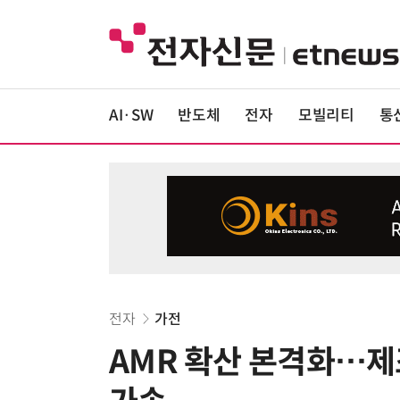
AI·SW
반도체
전자
모빌리티
통
전자
가전
AMR 확산 본격화…제