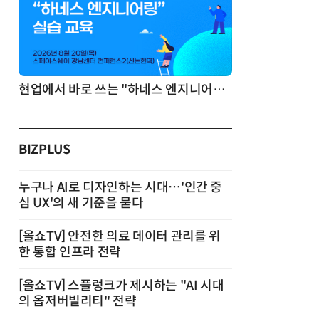
기반 정리·리서치·보고 자동화
현업에서 바로 쓰는 "하네스 엔지니어링" 실습 교육
BIZPLUS
누구나 AI로 디자인하는 시대…'인간 중
심 UX'의 새 기준을 묻다
[올쇼TV] 안전한 의료 데이터 관리를 위
한 통합 인프라 전략
[올쇼TV] 스플렁크가 제시하는 "AI 시대
의 옵저버빌리티" 전략