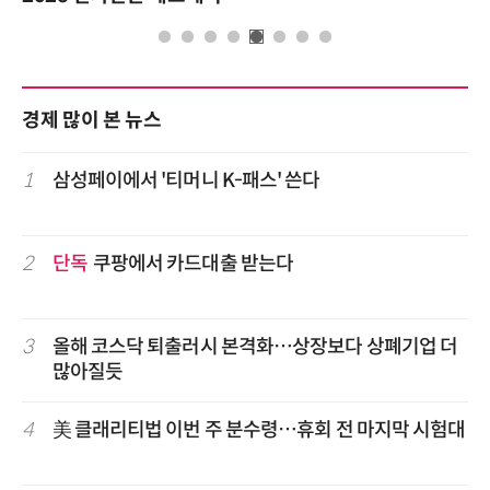
경제 많이 본 뉴스
1
삼성페이에서 '티머니 K-패스' 쓴다
2
단독
쿠팡에서 카드대출 받는다
3
올해 코스닥 퇴출러시 본격화…상장보다 상폐기업 더
많아질듯
4
美 클래리티법 이번 주 분수령…휴회 전 마지막 시험대