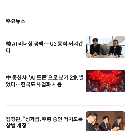
주요뉴스
韓 AI 리더십 공백… G3 동력 꺼져간
다
中 통신사, 'AI 토큰'으로 분기 2兆 벌
었다…한국도 사업화 시동
김정관, “성과급, 주총 승인 거치도록
상법 개정”