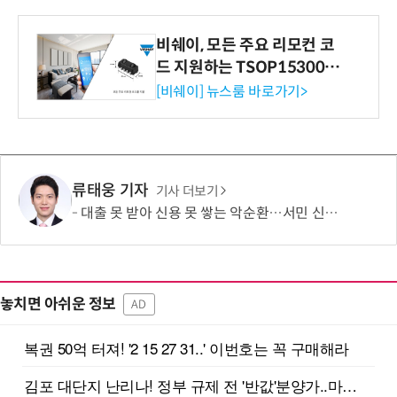
비쉐이, 모든 주요 리모컨 코
드 지원하는 TSOP15300 시
리즈 IR 수신기 출시
[비쉐이] 뉴스룸 바로가기>
류태웅 기자
기사 더보기
대출 못 받아 신용 못 쌓는 악순환…서민 신용평가 사각지대 메운다
놓치면 아쉬운 정보
AD