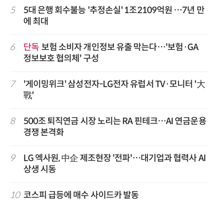
5
5대 은행 회수불능 '추정손실' 1조2109억원 …7년 만
에 최대
6
단독
보험 소비자 개인정보 유출 막는다…'보험·GA
정보보호 협의체' 구성
7
'게이밍위크' 삼성전자-LG전자 유럽서 TV·모니터 '大
戰'
8
500조 퇴직연금 시장 노리는 RA 핀테크…AI 연금운용
경쟁 본격화
9
LG 엑사원, 中企 제조현장 '전파'…대기업과 협력사 AI
상생 시동
10
코스피 급등에 매수 사이드카 발동