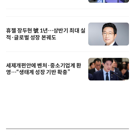
휴젤 장두현 號 1년…상반기 최대 실
적·글로벌 성장 본궤도
세제개편안에 벤처·중소기업계 환
영…“생태계 성장 기반 확충”