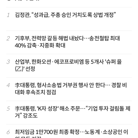
1
김정관, “성과급, 주총 승인 거치도록 상법 개정”
2
기후부, 전력망 갈등 해법 내놨다…송전철탑 최대
40% 감축·지중화 확대
3
산업부, 한화오션·에코프로비엠 등 5개사 '슈퍼 을
(乙)' 선정
4
李대통령, 형사소송법 거부권 행사 안 한다… 경찰 비
대화 후속조치 점검
5
李대통령, 'K자 성장' 해소 주문…“기업 투자 걸림돌 제
거” 강조도
6
최저임금 1만700원 최종 확정…노동계·소상공인 이