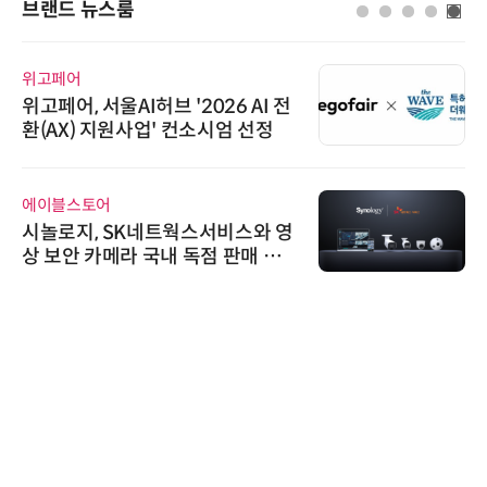
브랜드 뉴스룸
위고페어
위고페어, 서울AI허브 '2026 AI 전
환(AX) 지원사업' 컨소시엄 선정
에이블스토어
시놀로지, SK네트웍스서비스와 영
상 보안 카메라 국내 독점 판매 파
트너십 체결