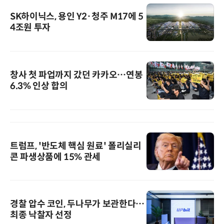
SK하이닉스, 용인 Y2·청주 M17에 5
4조원 투자
창사 첫 파업까지 갔던 카카오…연봉
6.3% 인상 합의
트럼프, '반도체 핵심 원료' 폴리실리
콘 파생상품에 15% 관세
경찰 압수 코인, 두나무가 보관한다…
최종 낙찰자 선정