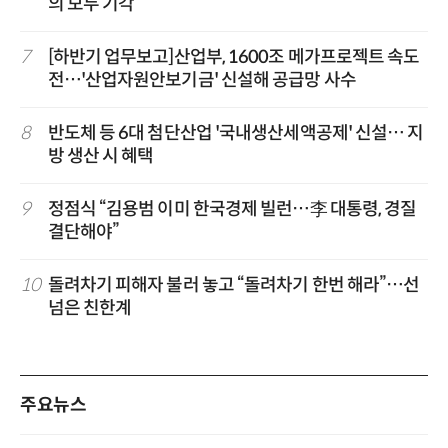
의 모두 기각
7
[하반기 업무보고]산업부, 1600조 메가프로젝트 속도
전…'산업자원안보기금' 신설해 공급망 사수
8
반도체 등 6대 첨단산업 '국내생산세액공제' 신설… 지
방 생산 시 혜택
9
정점식 “김용범 이미 한국경제 빌런…李 대통령, 경질
결단해야”
10
돌려차기 피해자 불러 놓고 “돌려차기 한번 해라”…선
넘은 친한계
주요뉴스