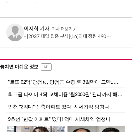
이지희 기자
기사 더보기
[2027 대입 집중 분석](16)의대 정원 490명 늘었지만…서울·수도권은 전형 변화에 주목
놓치면 아쉬운 정보
AD