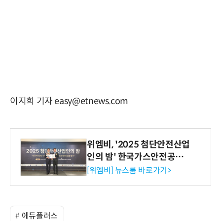
이지희 기자 easy@etnews.com
위엠비, '2025 첨단안전산업
인의 밤' 한국가스안전공사
사장상 수상
[위엠비] 뉴스룸 바로가기>
에듀플러스