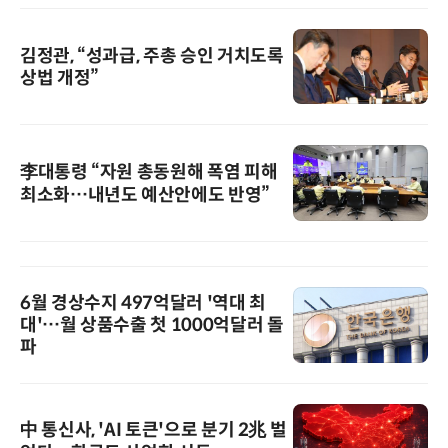
김정관, “성과급, 주총 승인 거치도록
상법 개정”
李대통령 “자원 총동원해 폭염 피해
최소화…내년도 예산안에도 반영”
6월 경상수지 497억달러 '역대 최
대'…월 상품수출 첫 1000억달러 돌
파
中 통신사, 'AI 토큰'으로 분기 2兆 벌