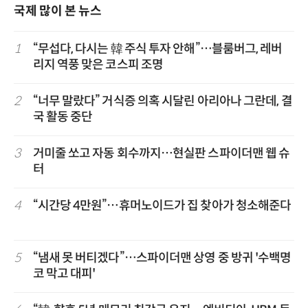
국제 많이 본 뉴스
1
“무섭다, 다시는 韓 주식 투자 안해”…블룸버그, 레버
리지 역풍 맞은 코스피 조명
2
“너무 말랐다” 거식증 의혹 시달린 아리아나 그란데, 결
국 활동 중단
3
거미줄 쏘고 자동 회수까지…현실판 스파이더맨 웹 슈
터
4
“시간당 4만원”…휴머노이드가 집 찾아가 청소해준다
5
“냄새 못 버티겠다”…스파이더맨 상영 중 방귀 '수백명
코 막고 대피'