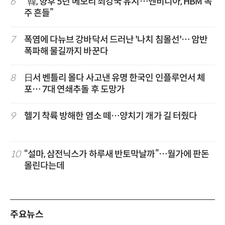
6
“韓, 향후 5년 메모리 최강국 유지…엔비디아, HBM 독
주 흔들”
7
폭염에 다뉴브 강바닥서 드러난 '나치 침몰선'… 암반
폭파해 물길까지 바꾼다
8
日서 벤틀리 몰다 사고낸 유명 한국인 인플루언서 체
포… 7대 연쇄추돌 후 도망가
9
헬기 착륙 방해한 염소 떼…양치기 개가 길 터줬다
10
“설마, 삼전닉스가 하루새 반토막날까”…월가에 판돈
몰린다는데
주요뉴스