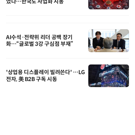
었다…한국도 사업화 시동
AI수석·전략위 리더 공백 장기
화…“글로벌 3강 구심점 부재”
'상업용 디스플레이 빌려쓴다' …LG
전자, 美 B2B 구독 시동