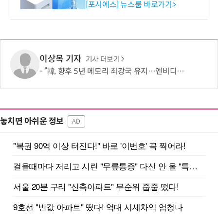
환원 강화” 계획 공시
[포시에스] 뉴스룸 바로가기>
이상목 기자
기사 더보기
“韓, 향후 5년 메모리 최강국 유지…엔비디아, HBM 독주 흔들”
놓치면 아쉬운 정보
AD