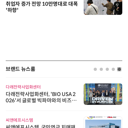
취업자 증가 전망 10만명대로 대폭
'하향'
브랜드 뉴스룸
다래전략사업화센터
다래전략사업화센터, 'BIO USA 2
026'서 글로벌 빅파마와의 비즈니
스 미팅 지원…K-바이오 해외 진출
교두보 확보
씨앤에프시스템
씨앤에프시스템, 국민연금 치매재