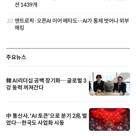
션 1439개
10
앤트로픽·오픈AI 이어 메타도…AI가 통제 벗어나 외부
해킹
주요뉴스
韓 AI리더십 공백 장기화… 글로벌 3
강 동력 꺼져간다
中 통신사, 'AI 토큰'으로 분기 2兆 벌
었다…한국도 사업화 시동