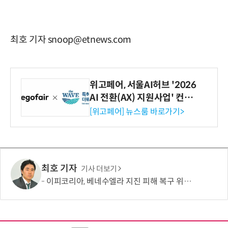
최호 기자 snoop@etnews.com
위고페어, 서울AI허브 '2026
AI 전환(AX) 지원사업' 컨소
시엄 선정
[위고페어] 뉴스룸 바로가기>
최호 기자
기사 더보기
이피코리아, 베네수엘라 지진 피해 복구 위해 바보의나눔에 1억원 기부