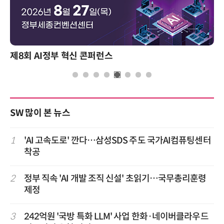
제8회 AI정부 혁신 콘퍼런스
SW 많이 본 뉴스
1
'AI 고속도로' 깐다…삼성SDS 주도 국가AI컴퓨팅센터
착공
2
정부 직속 'AI 개발 조직 신설' 초읽기…국무총리훈령
제정
3
242억원 '국방 특화 LLM' 사업 한화·네이버클라우드