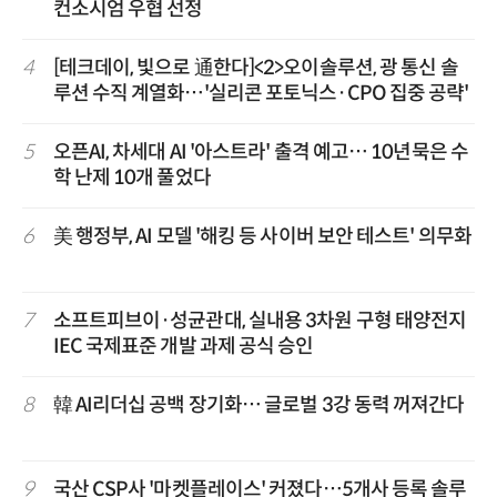
컨소시엄 우협 선정
4
[테크데이, 빛으로 通한다]<2>오이솔루션, 광 통신 솔
루션 수직 계열화…'실리콘 포토닉스·CPO 집중 공략'
5
오픈AI, 차세대 AI '아스트라' 출격 예고… 10년묵은 수
학 난제 10개 풀었다
6
美 행정부, AI 모델 '해킹 등 사이버 보안 테스트' 의무화
7
소프트피브이·성균관대, 실내용 3차원 구형 태양전지
IEC 국제표준 개발 과제 공식 승인
8
韓 AI리더십 공백 장기화… 글로벌 3강 동력 꺼져간다
9
국산 CSP사 '마켓플레이스' 커졌다…5개사 등록 솔루