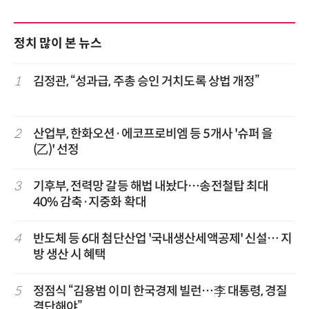
정치 많이 본 뉴스
1
김정관, “성과급, 주총 승인 거치도록 상법 개정”
2
산업부, 한화오션·에코프로비엠 등 5개사 '슈퍼 을
(乙)' 선정
3
기후부, 전력망 갈등 해법 내놨다…송전철탑 최대
40% 감축·지중화 확대
4
반도체 등 6대 첨단산업 '국내생산세액공제' 신설… 지
방 생산 시 혜택
5
정점식 “김용범 이미 한국경제 빌런…李 대통령, 경질
결단해야”