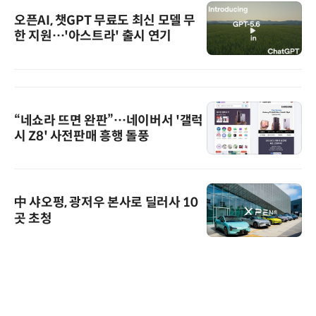
오픈AI, 챗GPT 무료도 최신 모델 무
한 지원…'아스트라' 출시 연기
“네쇼라 뜨면 완판”…네이버서 '갤럭
시 Z8' 사전판매 흥행 돌풍
中 샤오펑, 광저우 본사로 딜러사 10
곳 초청