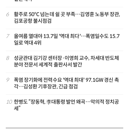
6
활주로 50℃ 넘는데 쉴 곳 부족…김영훈 노동부 장관,
김포공항 불시점검
7
올여름 열대야 13.7일 '역대 최다'…폭염일수도 15.7
일로 역대 4위
8
성균관대 김기강 센터장·이영희 교수, 차세대 반도체
분야 전문서 세계적 출판사서 발간
9
폭염 장기화에 전력수요 '역대 최대' 97.1GW 경신 촉
각…김성환 기후장관, 긴급 점검
10
한병도 “장동혁, 李대통령 발언 왜곡…악의적 정치공
세”