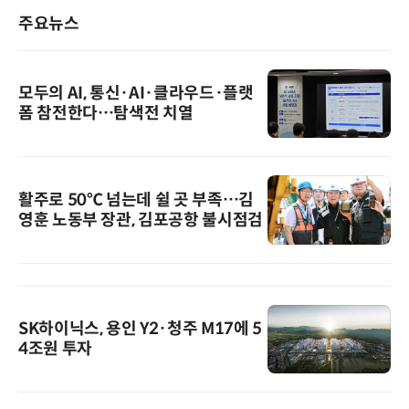
주요뉴스
모두의 AI, 통신·AI·클라우드·플랫
폼 참전한다…탐색전 치열
활주로 50℃ 넘는데 쉴 곳 부족…김
영훈 노동부 장관, 김포공항 불시점검
SK하이닉스, 용인 Y2·청주 M17에 5
4조원 투자