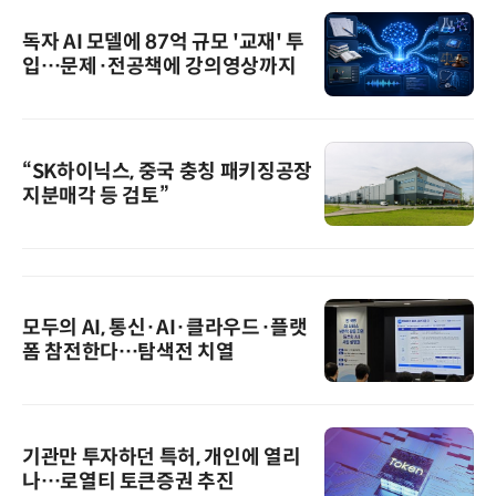
독자 AI 모델에 87억 규모 '교재' 투
입…문제·전공책에 강의영상까지
“SK하이닉스, 중국 충칭 패키징공장
지분매각 등 검토”
모두의 AI, 통신·AI·클라우드·플랫
폼 참전한다…탐색전 치열
기관만 투자하던 특허, 개인에 열리
나…로열티 토큰증권 추진