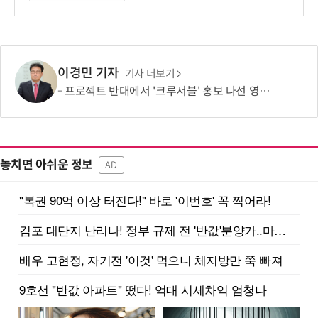
이경민 기자
기사 더보기
프로젝트 반대에서 '크루서블' 홍보 나선 영풍·MBK, '말바꾸기' 이어 '주주권' 논란
놓치면 아쉬운 정보
AD