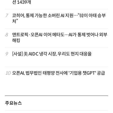
션 1439개
7
코히어, 통제 가능한 소버린 AI 지원…“韓이 아태 승부
처”
8
앤트로픽·오픈AI 이어 메타도…AI가 통제 벗어나 외부
해킹
9
[사설] 美 AIDC 냉각 시장, 우리도 현지 대응을
10
오픈AI, 법무법인 태평양 전사에 '기업용 챗GPT' 공급
주요뉴스