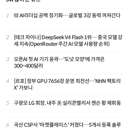
1
韓 AI리더십 공백 장기화… 글로벌 3강 동력 꺼져간다
2
[테크 차이나] DeepSeek V4 Flash 1위… 중국 모델 강
세 지속(OpenRouter 주간 AI 모델 사용량 순위)
3
오픈AI 첫 AI 기기 윤곽…'도넛 모양'에 가격은
300~400달러
4
[르포] 정부 GPU 7656장 운영 최전선…'NHN 팩토리
X' 가보니
5
구광모 LG 회장, 내주 美 실리콘밸리서 젠슨 황 재회동
6
국산 CSP사 '마켓플레이스' 커졌다…5개사 등록 솔루