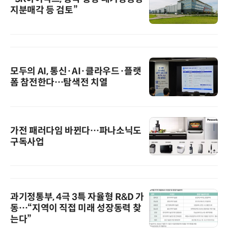
지분매각 등 검토”
모두의 AI, 통신·AI·클라우드·플랫
폼 참전한다…탐색전 치열
가전 패러다임 바뀐다…파나소닉도
구독사업
과기정통부, 4극 3특 자율형 R&D 가
동…“지역이 직접 미래 성장동력 찾
는다”