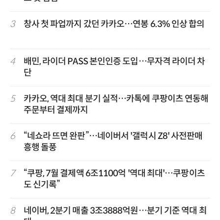
3
창사 첫 파업까지 갔던 카카오…연봉 6.3% 인상 합의
4
배민, 라이더 PASS 본인인증 도입…무자격 라이더 차
단
5
카카오, 역대 최대 분기 실적…카톡에 쿠팡이츠 연동해
주문부터 결제까지
6
“네쇼라 뜨면 완판”…네이버서 '갤럭시 Z8' 사전판매
흥행 돌풍
7
“쿠팡, 7월 결제액 6조1100억 '역대 최대'…쿠팡이츠
도 신기록”
8
네이버, 2분기 매출 3조3888억원…분기 기준 역대 최