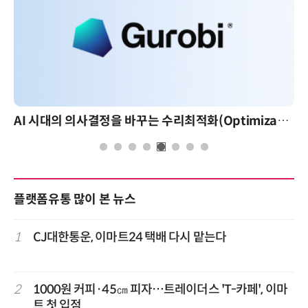
AI 시대의 의사결정을 바꾸는 수리최적화(Optimization): 실제 산업 적용 사례와 활용 전략
플랫폼유통 많이 본 뉴스
1
CJ대한통운, 이마트24 택배 다시 맡는다
2
1000원 커피·45㎝ 피자…트레이더스 'T-카페', 이마
트 첫 입점