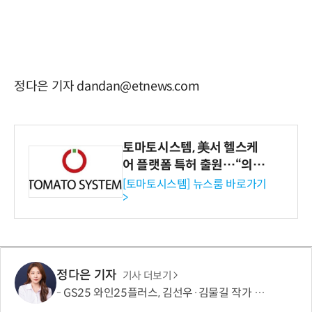
정다은 기자 dandan@etnews.com
토마토시스템, 美서 헬스케
어 플랫폼 특허 출원…“의료
기관·보험사 공략”
[토마토시스템] 뉴스룸 바로가기
>
정다은 기자
기사 더보기
GS25 와인25플러스, 김선우·김물길 작가 협업 아트라벨 와인 2종 출시