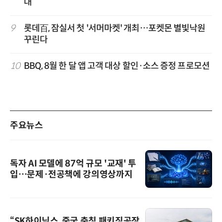
대
9
롯데百, 잠실서 첫 '서머마켓' 개최…포켓몬 별빛낙원
꾸린다
10
BBQ, 8월 한 달 앱 고객 대상 할인·소스 증정 프로모션
주요뉴스
독자 AI 모델에 87억 규모 '교재' 투
입…문제·전공책에 강의영상까지
“SK하이닉스, 중국 충칭 패키징공장