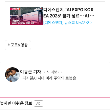
디에스앤지, 'AI EXPO KOR
EA 2026' 참가 성료… AI 전
생애주기 아우르는 통합 솔루
[디에스앤지] 뉴스룸 바로가기>
션 선봬 [영상]
포토&영상
이동근 기자
기사 더보기
피지컬AI 시대 미래 주역의 로봇은
놓치면 아쉬운 정보
AD