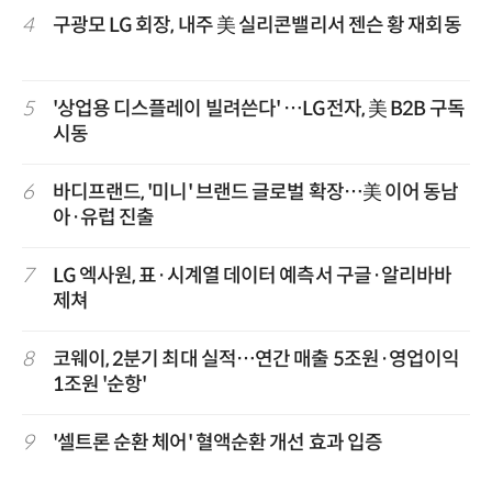
4
구광모 LG 회장, 내주 美 실리콘밸리서 젠슨 황 재회동
5
'상업용 디스플레이 빌려쓴다' …LG전자, 美 B2B 구독
시동
6
바디프랜드, '미니' 브랜드 글로벌 확장…美 이어 동남
아·유럽 진출
7
LG 엑사원, 표·시계열 데이터 예측서 구글·알리바바
제쳐
8
코웨이, 2분기 최대 실적…연간 매출 5조원·영업이익
1조원 '순항'
9
'셀트론 순환 체어' 혈액순환 개선 효과 입증