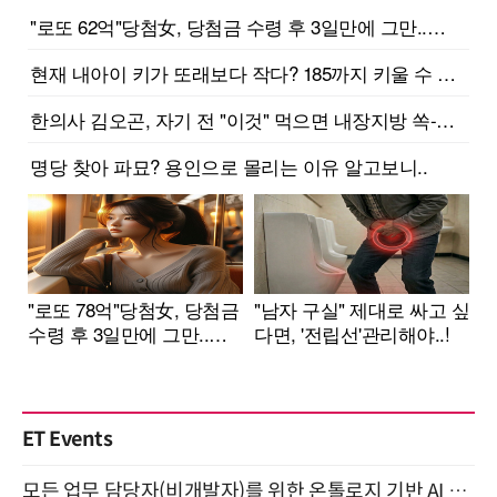
ET Events
모든 업무 담당자(비개발자)를 위한 온톨로지 기반 AI 지식체계 설계 1-day 워크숍 8월 20일 개최