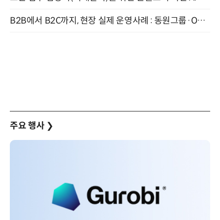
B2B에서 B2C까지, 현장 실제 운영사례 : 동원그룹·OCI·다이닝브랜즈그룹·당근 (8/27)
주요 행사
❯