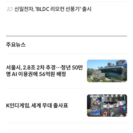
10
신일전자, 'BLDC 리모컨 선풍기' 출시
주요뉴스
서울시, 2.8조 2차 추경…청년 50만
명 AI 이용권에 56억원 배정
K인디게임, 세계 무대 출사표