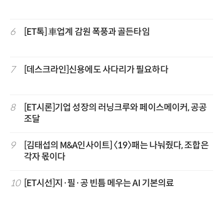
6
[ET톡] 車업계 감원 폭풍과 골든타임
7
[데스크라인]신용에도 사다리가 필요하다
8
[ET시론]기업 성장의 러닝크루와 페이스메이커, 공공
조달
9
[김태섭의 M&A인사이트] 〈19〉패는 나눠줬다, 조합은
각자 몫이다
10
[ET시선]지·필·공 빈틈 메우는 AI 기본의료