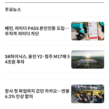
주요뉴스
배민, 라이더 PASS 본인인증 도입…
무자격 라이더 차단
SK하이닉스, 용인 Y2·청주 M17에 5
4조원 투자
창사 첫 파업까지 갔던 카카오…연봉
6.3% 인상 합의