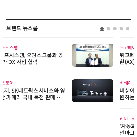
브랜드 뉴스룸
위고페어
위고페어, 서울AI허브 '2026 AI 전
환(AX) 지원사업' 컨소시엄 선정
비쉐이
비쉐이, 모든 주요 리모컨 코드 지
원하는 TSOP15300 시리즈 IR 수
신기 출시
인아그룹
'자동화 산업의 새로운 가능성'…
인아그룹 전국 7개 도시 세미나 페