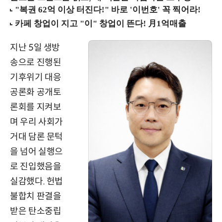
지난 5일 생방
송으로 진행된
기후위기 대응
공론화 공개토
론회를 지켜보
며 우리 사회가
거대 담론 문턱
을 넘어 실행으
로 진입했음을
실감했다. 헌법
불합치 판결을
받은 탄소중립