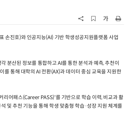
7
[사설] 美 AIDC 냉각 시장, 우리도 현
지 대응을
8
오픈AI, 법무법인 태평양 전사에 '기
업용 챗GPT' 공급
 손진호)와 인공지능(AI) 기반 학생성공지원플랫폼 사업
9
“포항을 '제조 AX' 글로벌 거점으
로”…포항TP, 한·중 '피지컬 AI' 글
각각 분산된 정보를 통합하고 AI를 통한 분석과 예측, 추천이
로벌 협력 속도
10
모두의 AI, 통신·AI·클라우드·플랫
를 통해 대학의 AI 전환(AX)과 데이터 중심 교육을 지원한
폼 참전한다…탐색전 치열
어패스(Career PASS)'를 기반으로 학습 이력, 비교과 활
 분석 및 추천 기능을 통해 학생 맞춤형 학습·성장 지원 체계를