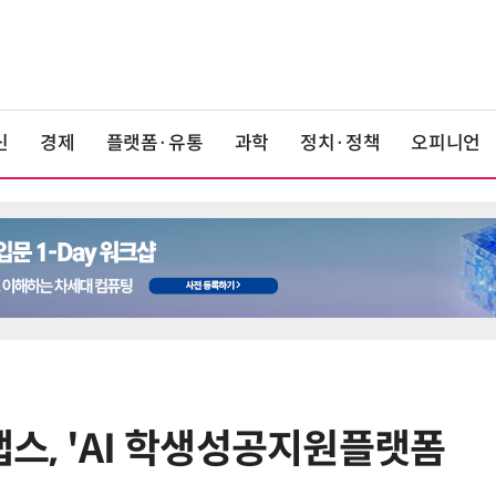
신
경제
플랫폼·유통
과학
정치·정책
오피니언
, 'AI 학생성공지원플랫폼
6
앤트로픽·오픈AI 이어 메타도…AI
가 통제 벗어나 외부 해킹