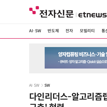
AI·SW
반도체
전자
모빌리티
통
AI·SW
SW
다인리더스-알고리즘랩스