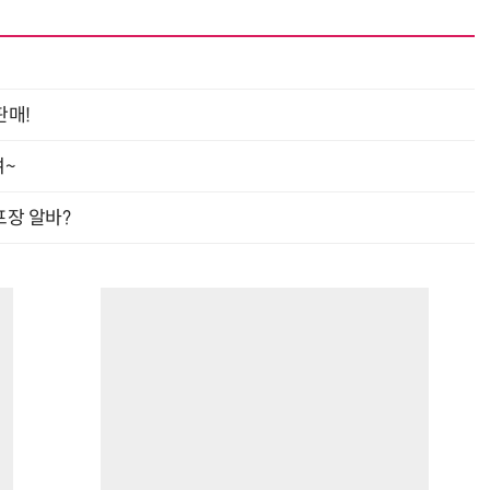
판매!
여~
프장 알바?