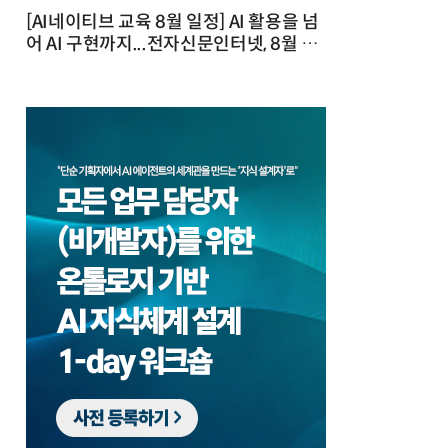
[AI네이티브 교육 8월 일정] AI 활용을 넘
어 AI 구현까지...전자신문인터넷, 8월 실
전 교육·워크숍 개최 발행일 : 2026-07-
23 10:46