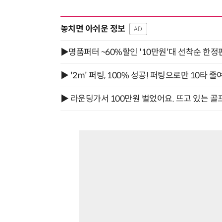
놓치면 아쉬운 정보
AD
▶명품퍼터 ~60%할인 '10만원'대 선착순 한정
▶ '2m' 퍼팅, 100% 성공! 퍼팅으로만 10타 줄
▶ 라운딩가서 100만원 벌었어요. 뜨고 있는 골