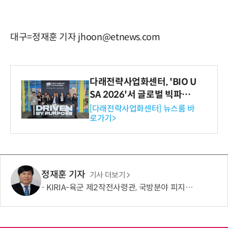
대구=정재훈 기자 jhoon@etnews.com
다래전략사업화센터, 'BIO U
SA 2026'서 글로벌 빅파마
와의 비즈니스 미팅 지원…K
[다래전략사업화센터] 뉴스룸 바
로가기>
-바이오 해외 진출 교두보 확
보
정재훈 기자
기사 더보기
KIRIA-육군 제2작전사령관, 국방분야 피지컬 AI기반 로봇전환 확산 간담회