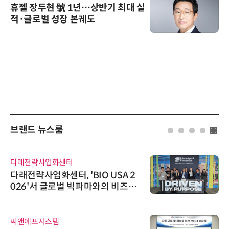
휴젤 장두현 號 1년…상반기 최대 실
적·글로벌 성장 본궤도
브랜드 뉴스룸
전략사업화센터
디에스앤
략사업화센터, 'BIO USA 2
디에스앤지
6'서 글로벌 빅파마와의 비즈니
26' 참
미팅 지원…K-바이오 해외 진출
우르는 
보 확보
에프시스템
한국태양