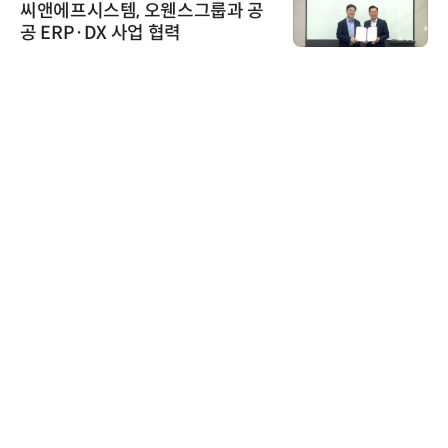
에프시스템, 오웬스그룹과 공
태양유전
RP·DX 사업 협력
6' 발간
가스 감
위고페어
위고페어,
환(AX