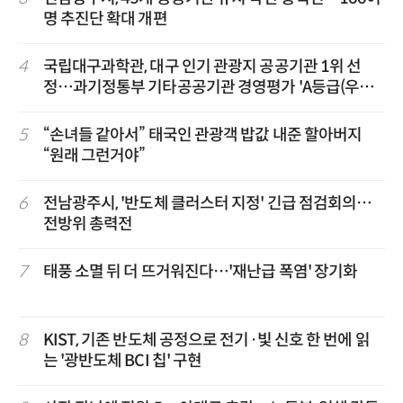
명 추진단 확대 개편
4
국립대구과학관, 대구 인기 관광지 공공기관 1위 선
정…과기정통부 기타공공기관 경영평가 'A등급(우수)'
겹경사
5
“손녀들 같아서” 태국인 관광객 밥값 내준 할아버지
“원래 그런거야”
6
전남광주시, '반도체 클러스터 지정' 긴급 점검회의…
전방위 총력전
7
태풍 소멸 뒤 더 뜨거워진다…'재난급 폭염' 장기화
8
KIST, 기존 반도체 공정으로 전기·빛 신호 한 번에 읽
는 '광반도체 BCI 칩' 구현