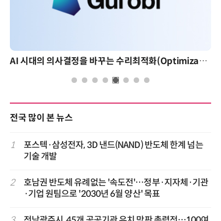
AI 시대의 의사결정을 바꾸는 수리최적화(Optimization): 실제 산업 적용 사례와 활용 전략
AI 핀옵스 
전국 많이 본 뉴스
1
포스텍·삼성전자, 3D 낸드(NAND) 반도체 한계 넘는
기술 개발
2
호남권 반도체 유례없는 '속도전'…정부·지자체·기관
·기업 원팀으로 '2030년 6월 양산' 목표
3
전남광주시, 45개 공공기관 유치 막판 총력전…100여