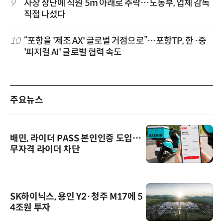
9
사장 장난에 직원 5m 아래로 추락…노동부, 업체 감독
직접 나섰다
10
“포항을 '제조 AX' 글로벌 거점으로”…포항TP, 한·중
'피지컬 AI' 글로벌 협력 속도
주요뉴스
배민, 라이더 PASS 본인인증 도입…
무자격 라이더 차단
SK하이닉스, 용인 Y2·청주 M17에 5
4조원 투자