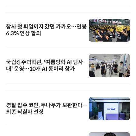
창사 첫 파업까지 갔던 카카오…연봉
6.3% 인상 합의
국립광주과학관, '여름방학 AI 탐사
대' 운영…10개 AI 동아리 참가
경찰 압수 코인, 두나무가 보관한다…
최종 낙찰자 선정