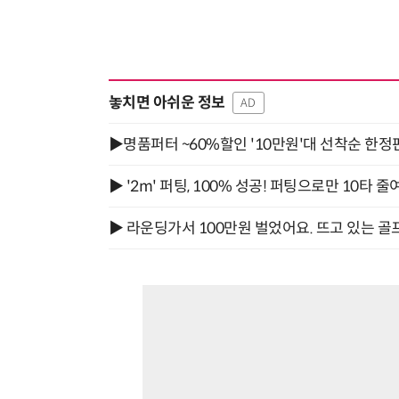
놓치면 아쉬운 정보
AD
▶명품퍼터 ~60%할인 '10만원'대 선착순 한정
▶ '2m' 퍼팅, 100% 성공! 퍼팅으로만 10타 줄
▶ 라운딩가서 100만원 벌었어요. 뜨고 있는 골