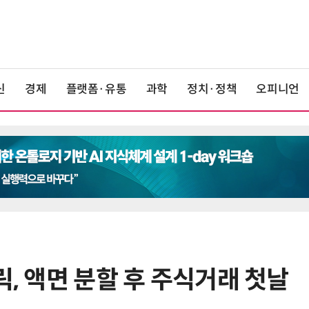
신
경제
플랫폼·유통
과학
정치·정책
오피니언
릭, 액면 분할 후 주식거래 첫날
6
'게이밍위크' 삼성전자-LG전자 유
서 TV·모니터 '大戰'