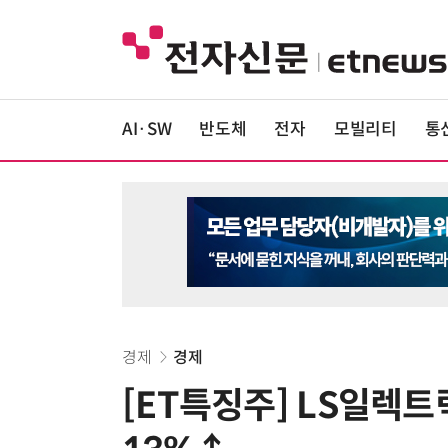
AI·SW
반도체
전자
모빌리티
통
경제
경제
[ET특징주] LS일렉트