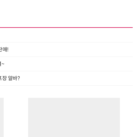
“계속 쫓아왔다”…도망치던 우크라 민간인 공격한 러 자폭 드론
진정한 우정?…친구 구하려다 둘 다 의자 틈에 목이 낀
판매!
여~
프장 알바?