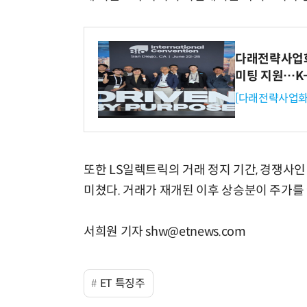
다래전략사업화센
미팅 지원…K
[다래전략사업화
또한 LS일렉트릭의 거래 정지 기간, 경쟁사
미쳤다. 거래가 재개된 이후 상승분이 주가를
서희원 기자 shw@etnews.com
ET 특징주