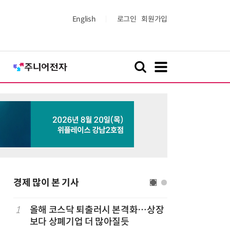
English
로그인
회원가입
경제 많이 본 기사
럽
1
올해 코스닥 퇴출러시 본격화…상장
6
'게이밍위
보다 상폐기업 더 많아질듯
서 TV·모