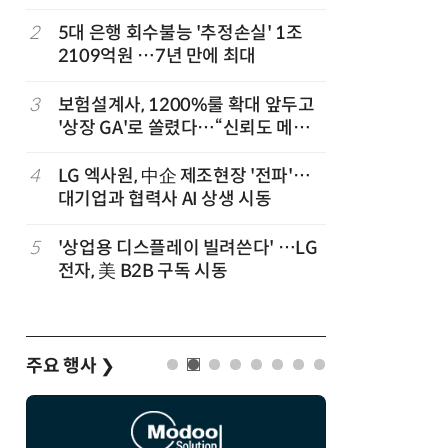
,
2
5대 은행 회수불능 '추정손실' 1조
7
“상장폐지
2109억원 …7년 만에 최대
주가 부양
3
보험설계사, 1200%룰 확대 앞두고
8
경찰 압수
'상장 GA'로 쏠렸다…“신뢰도 메리
다…최종
트”
4
LG 엑사원, 中企 제조현장 '전파'…
9
코스피 급
대기업과 협력사 AI 상생 시동
5
'상업용 디스플레이 빌려쓴다' …LG
10
한은 금
전자, 美 B2B 구독 시동
는 금 투자
주요 행사
❯