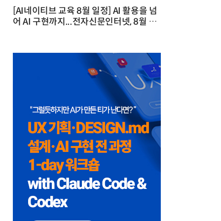
[AI네이티브 교육 8월 일정] AI 활용을 넘
어 AI 구현까지...전자신문인터넷, 8월 실
전 교육·워크숍 개최 발행일 : 2026-07-
23 10:46