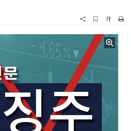
7
“상장폐지 막아라”…중소 가전 기업
주가 부양 '총력전'
8
경찰 압수 코인, 두나무가 보관한
다…최종 낙찰자 선정
9
코스피 급등에 매수 사이드카 발동
10
한은 금 매입 나섰지만…개인투자자
는 금 투자 '외면'