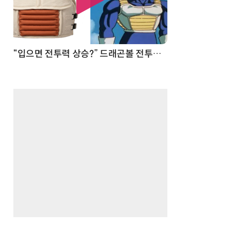
 순간
“입으면 전투력 상승?” 드래곤볼 전투복 닮은 중량조끼