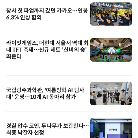
창사 첫 파업까지 갔던 카카오…연봉
6.3% 인상 합의
라이엇게임즈, 더현대 서울서 역대 최
대 TFT 축제…신규 세트 '신비의 숲'
띄운다
국립광주과학관, '여름방학 AI 탐사
대' 운영…10개 AI 동아리 참가
경찰 압수 코인, 두나무가 보관한다…
최종 낙찰자 선정