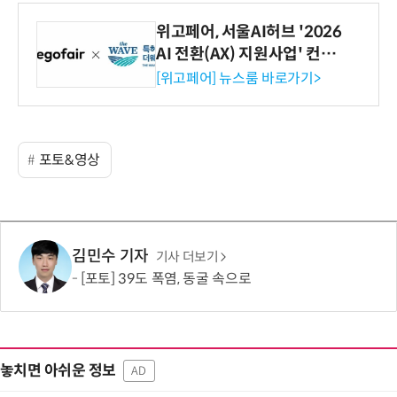
위고페어, 서울AI허브 '2026
AI 전환(AX) 지원사업' 컨소
시엄 선정
[위고페어] 뉴스룸 바로가기>
포토&영상
김민수 기자
기사 더보기
[포토] 39도 폭염, 동굴 속으로
놓치면 아쉬운 정보
AD