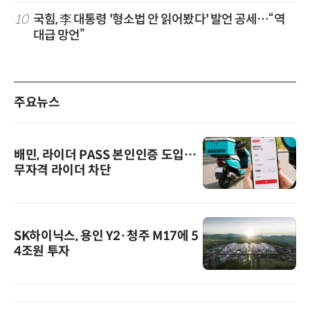
10
국힘, 李 대통령 '형소법 안 읽어봤다' 발언 공세…“역
대급 망언”
주요뉴스
배민, 라이더 PASS 본인인증 도입…
무자격 라이더 차단
SK하이닉스, 용인 Y2·청주 M17에 5
4조원 투자