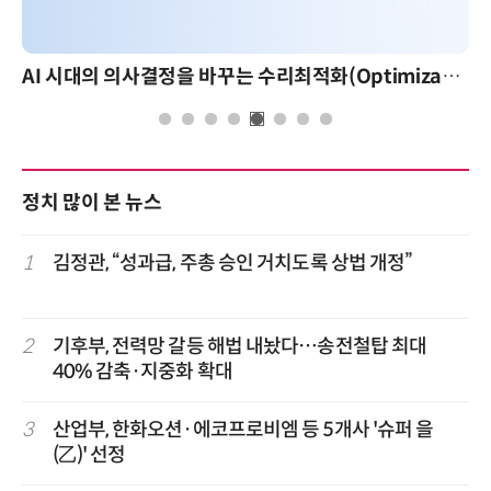
AI 시대의 의사결정을 바꾸는 수리최적화(Optimization): 실제 산업 적용 사례와 활용 전략
정치 많이 본 뉴스
1
김정관, “성과급, 주총 승인 거치도록 상법 개정”
2
기후부, 전력망 갈등 해법 내놨다…송전철탑 최대
40% 감축·지중화 확대
3
산업부, 한화오션·에코프로비엠 등 5개사 '슈퍼 을
(乙)' 선정