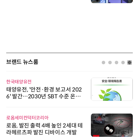
브랜드 뉴스룸
한국태양유전
태양유전, '안전·환경 보고서 202
6' 발간…2030년 SBT 수준 온실
가스 감축 추진
로옴세미컨덕터코리아
로옴, 발진 출력 4배 높인 2세대 테
라헤르츠파 발진 디바이스 개발