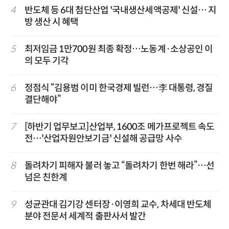
4
반도체 등 6대 첨단산업 '국내생산세액공제' 신설… 지
방 생산 시 혜택
5
최저임금 1만700원 최종 확정…노동계·소상공인 이
의 모두 기각
6
정점식 “김용범 이미 한국경제 빌런…李 대통령, 경질
결단해야”
7
[하반기 업무보고]산업부, 1600조 메가프로젝트 속도
전…'산업자원안보기금' 신설해 공급망 사수
8
돌려차기 피해자 불러 놓고 “돌려차기 한번 해라”…선
넘은 친한계
9
성균관대 김기강 센터장·이영희 교수, 차세대 반도체
분야 전문서 세계적 출판사서 발간