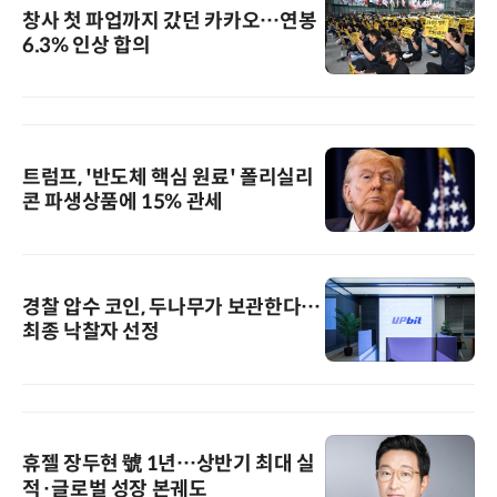
창사 첫 파업까지 갔던 카카오…연봉
6.3% 인상 합의
트럼프, '반도체 핵심 원료' 폴리실리
콘 파생상품에 15% 관세
경찰 압수 코인, 두나무가 보관한다…
최종 낙찰자 선정
휴젤 장두현 號 1년…상반기 최대 실
적·글로벌 성장 본궤도