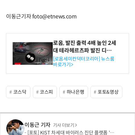
이동근기자 foto@etnews.com
로옴, 발진 출력 4배 높인 2세
대 테라헤르츠파 발진 디바이
스 개발
[로옴세미컨덕터코리아] 뉴스룸
바로가기>
코스닥
코스피
하나은행
포토&영상
이동근 기자
기사 더보기
[포토] KIST 차세대 바이러스 진단 플랫폼 '퓨전 어세이' 개발