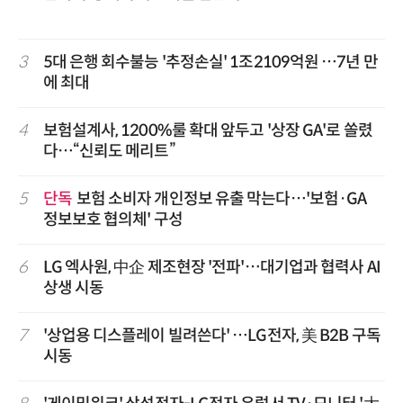
3
5대 은행 회수불능 '추정손실' 1조2109억원 …7년 만
에 최대
4
보험설계사, 1200%룰 확대 앞두고 '상장 GA'로 쏠렸
다…“신뢰도 메리트”
5
단독
보험 소비자 개인정보 유출 막는다…'보험·GA
정보보호 협의체' 구성
6
LG 엑사원, 中企 제조현장 '전파'…대기업과 협력사 AI
상생 시동
7
'상업용 디스플레이 빌려쓴다' …LG전자, 美 B2B 구독
시동