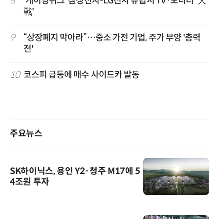
8
'게이밍위크' 삼성전자-LG전자 유럽서 TV·모니터 '大
戰'
9
“상장폐지 막아라”…중소 가전 기업, 주가 부양 '총력
전'
10
코스피 급등에 매수 사이드카 발동
주요뉴스
SK하이닉스, 용인 Y2·청주 M17에 5
4조원 투자