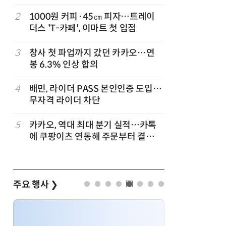
2
1000원 커피·45㎝ 피자…트레이
7
[뉴스줌인]
준
더스 'T-카페', 이마트 첫 입점
크'…“내
회복”
3
창사 첫 파업까지 갔던 카카오…연
8
“쿠팡, 7
봉 6.3% 인상 합의
최대'…
…
4
배민, 라이더 PASS 본인인증 도입…
9
네이버, 
무자격 라이더 차단
분기 기준
…
5
카카오, 역대 최대 분기 실적…카톡
10
롯데百, 
에 쿠팡이츠 연동해 주문부터 결제까
포켓몬 
지
주요 행사
❯