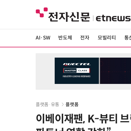
AI·SW
반도체
전자
모빌리티
통
플랫폼·유통
플랫폼
이베이재팬, K-뷰티 브