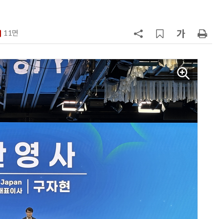
7
[뉴스줌인] 쿠팡Inc, 2분기 '어닝쇼
크'…“내년 중순께 유출 사고 전 수
11면
회복”
8
“쿠팡, 7월 결제액 6조1100억 '역대
최대'…쿠팡이츠도 신기록”
9
네이버, 2분기 매출 3조3888억원
분기 기준 역대 최대
10
롯데百, 잠실서 첫 '서머마켓' 개최
포켓몬 별빛낙원 꾸린다