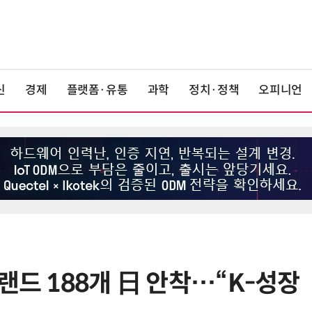
신
경제
플랫폼·유통
과학
정치·정책
오피니언
랜드 188개 日 안착…“K-성장
6
쿠팡Inc, 상반기 영업적자 1.2조 육
박…2년치 이익 넘어서