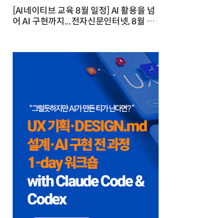
[AI네이티브 교육 8월 일정] AI 활용을 넘
어 AI 구현까지...전자신문인터넷, 8월 실
전 교육·워크숍 개최 발행일 : 2026-07-
23 10:46