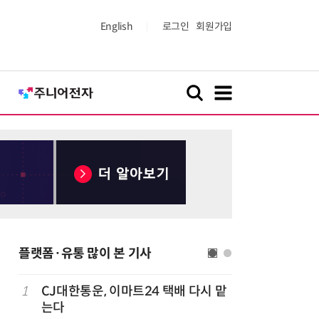
English
로그인
회원가입
플랫폼·유통 많이 본 기사
1
CJ대한통운, 이마트24 택배 다시 맡
6
쿠팡Inc,
는다
박…2년