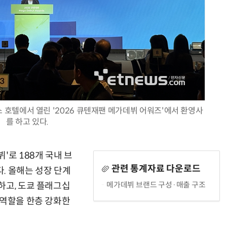
현업에서 바로 쓰는 "하네스 엔지니어링" 실습 교육
모든 업무 담당자(비개발자)를 위한 온톨로지 기반 AI 지식체계 설계 1-day 워크숍
 호텔에서 열린 '2026 큐텐재팬 메가데뷔 어워즈'에서 환영사
를 하고 있다.
'로 188개 국내 브
관련 통계자료 다운로드
. 올해는 성장 단계
메가데뷔 브랜드 구성·매출 구조
하고, 도쿄 플래그십
 역할을 한층 강화한