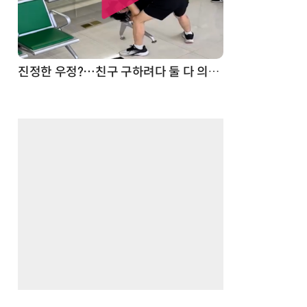
드론
진정한 우정?…친구 구하려다 둘 다 의자 틈에 목이 낀 순간