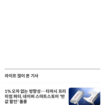
라이프 많이 본 기사
1% 오차 없는 방향성… 타마시 프리
미엄 퍼터, 네이버 스마트스토어 '반
값 할인' 돌풍