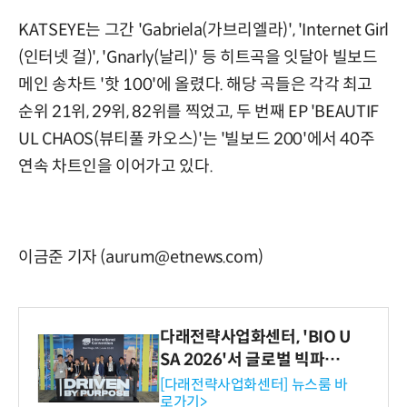
KATSEYE는 그간 'Gabriela(가브리엘라)', 'Internet Girl
(인터넷 걸)', 'Gnarly(날리)' 등 히트곡을 잇달아 빌보드
메인 송차트 '핫 100'에 올렸다. 해당 곡들은 각각 최고
순위 21위, 29위, 82위를 찍었고, 두 번째 EP 'BEAUTIF
UL CHAOS(뷰티풀 카오스)'는 '빌보드 200'에서 40주
연속 차트인을 이어가고 있다.
이금준 기자 (aurum@etnews.com)
다래전략사업화센터, 'BIO U
SA 2026'서 글로벌 빅파마
와의 비즈니스 미팅 지원…K
[다래전략사업화센터] 뉴스룸 바
로가기>
-바이오 해외 진출 교두보 확