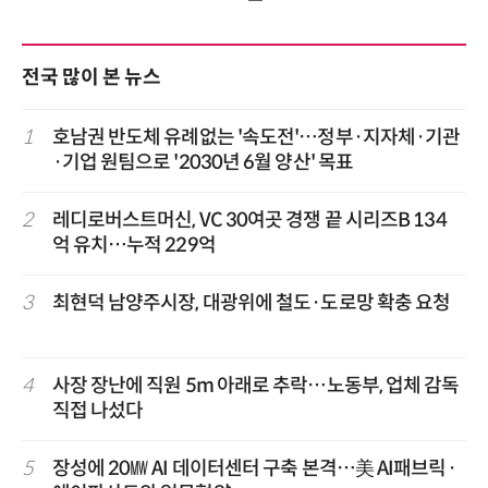
전국 많이 본 뉴스
1
호남권 반도체 유례없는 '속도전'…정부·지자체·기관
·기업 원팀으로 '2030년 6월 양산' 목표
2
레디로버스트머신, VC 30여곳 경쟁 끝 시리즈B 134
억 유치…누적 229억
3
최현덕 남양주시장, 대광위에 철도·도로망 확충 요청
4
사장 장난에 직원 5m 아래로 추락…노동부, 업체 감독
직접 나섰다
5
장성에 20㎿ AI 데이터센터 구축 본격…美 AI패브릭·