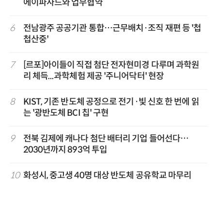
에이파사드와 업무협약
6
전남광주 공공기관 통합…근무배치·조직 재편 등 '첩
첩산중'
7
[르포]아이들이 직접 첨단 전자현미경 다루며 과학원
리 체득...과학체험 제공 '주니어닥터' 현장
8
KIST, 기존 반도체 공정으로 전기·빛 신호 한 번에 읽
는 '광반도체 BCI 칩' 구현
9
전북 김제에 캐나다 첨단 배터리 기업 들어선다…
2030년까지 893억 투입
10
화성시, 중고생 40명 대상 반도체 공유학교 마무리