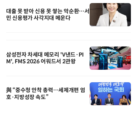
대출 못 받아 신용 못 쌓는 악순환…서
민 신용평가 사각지대 메운다
삼성전자 차세대 메모리 'V낸드·PI
M', FMS 2026 어워드서 2관왕
與 “중수청 안착 총력…세제개편 엄
호·지방성장 속도”