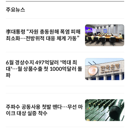
주요뉴스
李대통령 “자원 총동원해 폭염 피해
최소화…전방위적 대응 체계 가동”
6월 경상수지 497억달러 '역대 최
대'…월 상품수출 첫 1000억달러 돌
파
주파수 공동사용 첫발 뗀다…무선 마
이크 대상 실증 착수