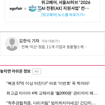
위고페어, 서울AI허브 '2026
AI 전환(AX) 지원사업' 컨소
시엄 선정
[위고페어] 뉴스룸 바로가기>
김한식 기자
기사 더보기
전북-익산-정읍, 11개 기업과 동물헬스케어 산업 육성 본격 가동
놓치면 아쉬운 정보
AD