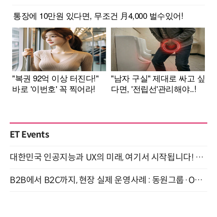
ET Events
대한민국 인공지능과 UX의 미래, 여기서 시작됩니다! UX Korea 2026 - Fall 9월 2일 개최
B2B에서 B2C까지, 현장 실제 운영사례 : 동원그룹·OCI·다이닝브랜즈그룹·당근 (8/27)