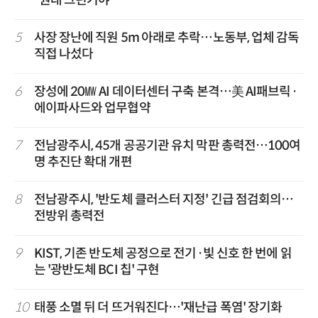
“원래 그런거야”
5
사장 장난에 직원 5m 아래로 추락…노동부, 업체 감독
직접 나섰다
6
장성에 20㎿ AI 데이터센터 구축 본격…美 AI패브릭·
에이파사드와 업무협약
7
전남광주시, 45개 공공기관 유치 막판 총력전…100여
명 추진단 확대 개편
8
전남광주시, '반도체 클러스터 지정' 긴급 점검회의…
전방위 총력전
9
KIST, 기존 반도체 공정으로 전기·빛 신호 한 번에 읽
는 '광반도체 BCI 칩' 구현
10
태풍 소멸 뒤 더 뜨거워진다…'재난급 폭염' 장기화