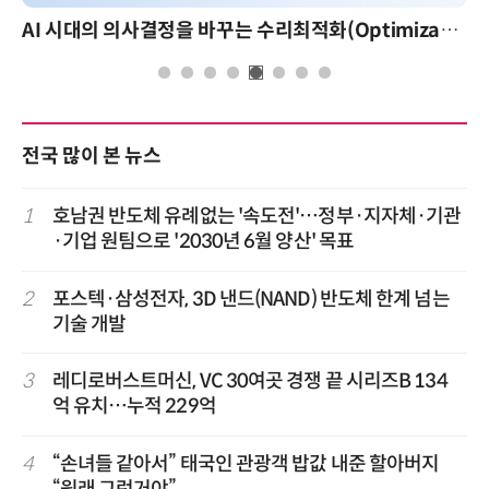
AI 시대의 의사결정을 바꾸는 수리최적화(Optimization): 실제 산업 적용 사례와 활용 전략
전국 많이 본 뉴스
1
호남권 반도체 유례없는 '속도전'…정부·지자체·기관
·기업 원팀으로 '2030년 6월 양산' 목표
2
포스텍·삼성전자, 3D 낸드(NAND) 반도체 한계 넘는
기술 개발
3
레디로버스트머신, VC 30여곳 경쟁 끝 시리즈B 134
억 유치…누적 229억
4
“손녀들 같아서” 태국인 관광객 밥값 내준 할아버지