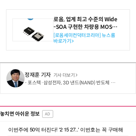
로옴, 업계 최고 수준의 Wide
-SOA 구현한 차량용 MOSF
ET 개발
[로옴세미컨덕터코리아] 뉴스룸
바로가기>
정재훈 기자
기사 더보기
포스텍·삼성전자, 3D 낸드(NAND) 반도체 한계 넘는 기술 개발
놓치면 아쉬운 정보
AD