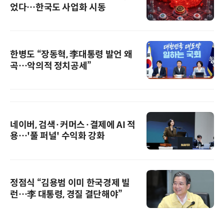
었다…한국도 사업화 시동
한병도 “장동혁, 李대통령 발언 왜
곡…악의적 정치공세”
네이버, 검색·커머스·결제에 AI 적
용…'풀 퍼널' 수익화 강화
정점식 “김용범 이미 한국경제 빌
런…李 대통령, 경질 결단해야”