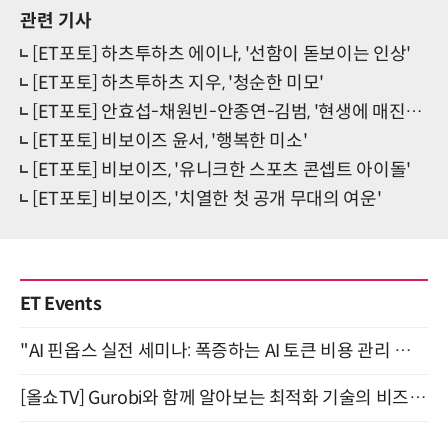
관련 기사
[ET포토] 하츠투하츠 에이나, '선함이 돋보이는 인상'
[ET포토] 하츠투하츠 지우, '청순한 미모'
[ET포토] 안효섭-채원빈-안종연-김범, '현생에 매진하세요'
[ET포토] 비보이즈 윤서, '행복한 미소'
[ET포토] 비보이즈, '유니크한 스포츠 콘셉트 아이돌'
[ET포토] 비보이즈, '치열한 첫 공개 무대의 여운'
ET Events
"AI 핀옵스 실전 세미나: 폭증하는 AI 토큰 비용 관리 전략" 8월 21일 개최
[올쇼TV] Gurobi와 함께 알아보는 최적화 기술의 비즈니스 활용 (8월 20일 생방송)