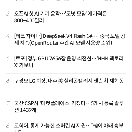
3
오픈AI 첫 AI 기기 윤곽…'도넛 모양'에 가격은
300~400달러
4
[테크 차이나] DeepSeek V4 Flash 1위… 중국 모델 강
세 지속(OpenRouter 주간 AI 모델 사용량 순위)
5
[르포] 정부 GPU 7656장 운영 최전선…'NHN 팩토리
X' 가보니
6
구광모 LG 회장, 내주 美 실리콘밸리서 젠슨 황 재회동
7
국산 CSP사 '마켓플레이스' 커졌다…5개사 등록 솔루
션 1439개
8
코히어, 통제 가능한 소버린 AI 지원…“韓이 아태 승부