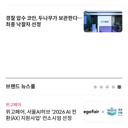
경찰 압수 코인, 두나무가 보관한다…
최종 낙찰자 선정
브랜드 뉴스룸
위고페어
위고페어, 서울AI허브 '2026 AI 전
환(AX) 지원사업' 컨소시엄 선정