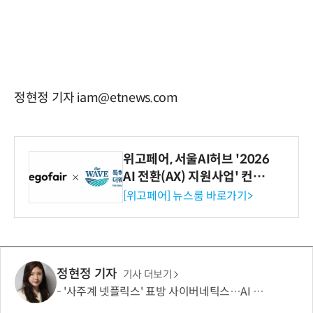
정현정 기자 iam@etnews.com
위고페어, 서울AI허브 '2026
AI 전환(AX) 지원사업' 컨소
시엄 선정
[위고페어] 뉴스룸 바로가기>
정현정 기자
기사 더보기
'사주계 넷플릭스' 표방 사이버네틱스…AI 사주로 MAU 100만 돌파