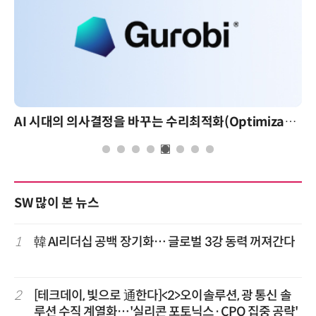
AI 시대의 의사결정을 바꾸는 수리최적화(Optimization): 실제 산업 적용 사례와 활용 전략
SW 많이 본 뉴스
1
韓 AI리더십 공백 장기화… 글로벌 3강 동력 꺼져간다
2
[테크데이, 빛으로 通한다]<2>오이솔루션, 광 통신 솔
루션 수직 계열화…'실리콘 포토닉스·CPO 집중 공략'