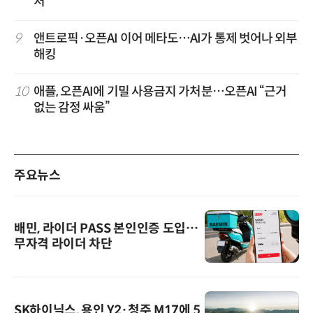
처”
9
앤트로픽·오픈AI 이어 메타도…AI가 통제 벗어나 외부
해킹
10
애플, 오픈AI에 기밀 사용금지 가처분…오픈AI “근거
없는 감정 싸움”
주요뉴스
배민, 라이더 PASS 본인인증 도입…
무자격 라이더 차단
SK하이닉스, 용인 Y2·청주 M17에 5