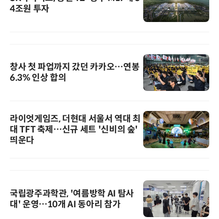
4조원 투자
창사 첫 파업까지 갔던 카카오…연봉
6.3% 인상 합의
라이엇게임즈, 더현대 서울서 역대 최
대 TFT 축제…신규 세트 '신비의 숲'
띄운다
국립광주과학관, '여름방학 AI 탐사
대' 운영…10개 AI 동아리 참가