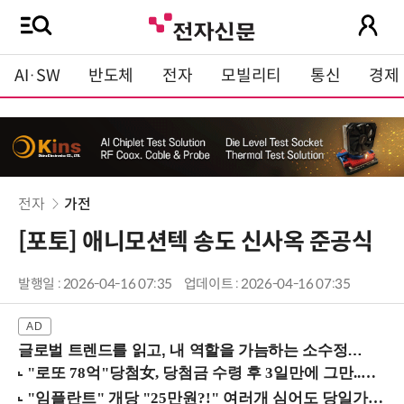
AI·SW
반도체
전자
모빌리티
통신
경제
전자
가전
[포토] 애니모션텍 송도 신사옥 준공식
발행일 : 2026-04-16 07:35
업데이트 : 2026-04-16 07:35
글로벌 트렌드를 읽고, 내 역할을 가늠하는 소수정예 실습 워크숍 (8/28 신논현역)