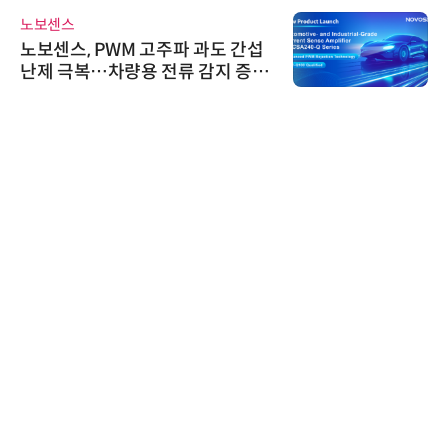
노보센스
노보센스, PWM 고주파 과도 간섭
난제 극복…차량용 전류 감지 증폭
기