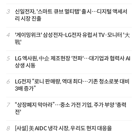
3
신일전자, '스마트 큐브 멀티탭' 출시…디지털 액세서
리 시장 진출
4
'게이밍위크' 삼성전자-LG전자 유럽서 TV·모니터 '大
戰'
5
LG 엑사원, 中企 제조현장 '전파'…대기업과 협력사 AI
상생 시동
6
LG전자 “로니 판매량, 역대 최다…기존 청소로봇 대비
3배 증가”
7
“상장폐지 막아라”…중소 가전 기업, 주가 부양 '총력
전'
8
[사설] 美 AIDC 냉각 시장, 우리도 현지 대응을