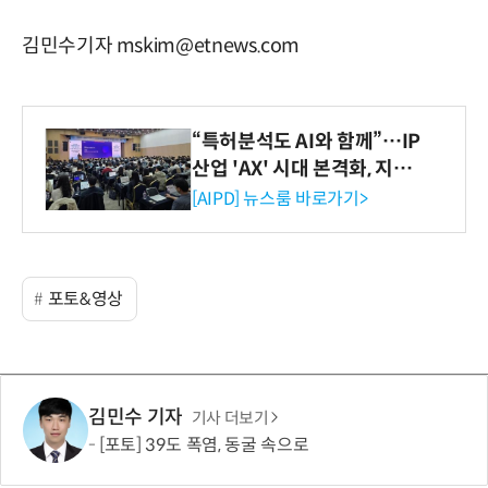
김민수기자 mskim@etnews.com
“특허분석도 AI와 함께”…IP
산업 'AX' 시대 본격화, 지식
재산처 1호 AI IP데이터분석
[AIPD] 뉴스룸 바로가기>
사 탄생
포토&영상
김민수 기자
기사 더보기
[포토] 39도 폭염, 동굴 속으로