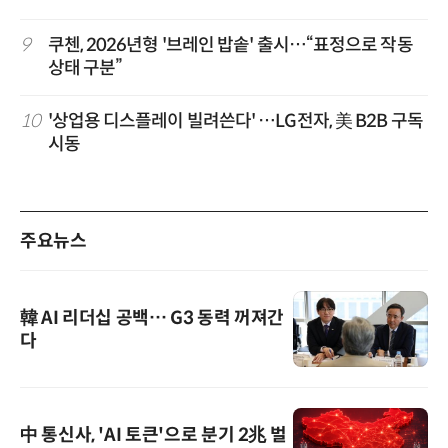
9
쿠첸, 2026년형 '브레인 밥솥' 출시…“표정으로 작동
상태 구분”
10
'상업용 디스플레이 빌려쓴다' …LG전자, 美 B2B 구독
시동
주요뉴스
韓 AI 리더십 공백… G3 동력 꺼져간
다
中 통신사, 'AI 토큰'으로 분기 2兆 벌