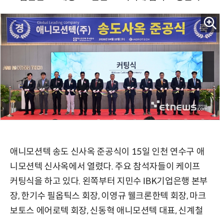
애니모션텍 송도 신사옥 준공식이 15일 인천 연수구 애
니모션텍 신사옥에서 열렸다. 주요 참석자들이 케이프
커팅식을 하고 있다. 왼쪽부터 지민수 IBK기업은행 본부
장, 한기수 필옵틱스 회장, 이영규 웰크론한텍 회장, 마크
보토스 에어로텍 회장, 신동혁 애니모션텍 대표, 신계철