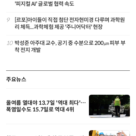
'피지컬 AI' 글로벌 협력 속도
9
[르포]아이들이 직접 첨단 전자현미경 다루며 과학원
리 체득...과학체험 제공 '주니어닥터' 현장
10
박성준 아주대 교수, 공기 중 수분으로 200㎛ 피부 부
착 전지 개발
주요뉴스
올여름 열대야 13.7일 '역대 최다'…
폭염일수도 15.7일로 역대 4위