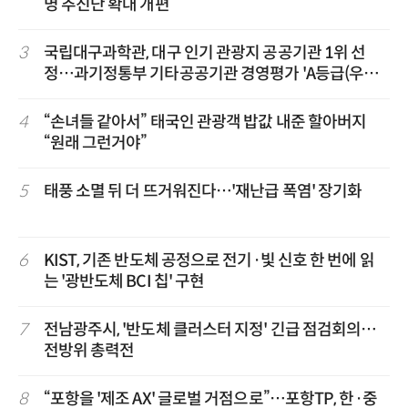
명 추진단 확대 개편
3
국립대구과학관, 대구 인기 관광지 공공기관 1위 선
정…과기정통부 기타공공기관 경영평가 'A등급(우수)'
겹경사
4
“손녀들 같아서” 태국인 관광객 밥값 내준 할아버지
“원래 그런거야”
5
태풍 소멸 뒤 더 뜨거워진다…'재난급 폭염' 장기화
6
KIST, 기존 반도체 공정으로 전기·빛 신호 한 번에 읽
는 '광반도체 BCI 칩' 구현
7
전남광주시, '반도체 클러스터 지정' 긴급 점검회의…
전방위 총력전
8
“포항을 '제조 AX' 글로벌 거점으로”…포항TP, 한·중