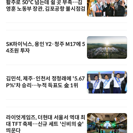
활주로 50℃ 넘는데 쉴 곳 부족…김
영훈 노동부 장관, 김포공항 불시점검
SK하이닉스, 용인 Y2·청주 M17에 5
4조원 투자
김민석, 제주·인천서 정청래에 '5.67
P%'차 승리…누적 득표도 金 1위
라이엇게임즈, 더현대 서울서 역대 최
대 TFT 축제…신규 세트 '신비의 숲'
띄운다