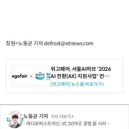
창원=노동균 기자 defrost@etnews.com
위고페어, 서울AI허브 '2026
AI 전환(AX) 지원사업' 컨소
시엄 선정
[위고페어] 뉴스룸 바로가기>
노동균 기자
기사 더보기
레디로버스트머신, VC 30여곳 경쟁 끝 시리즈B 134억 유치…누적 229억