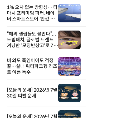
1% 오차 없는 방향성… 타
마시 프리미엄 퍼터, 네이
버 스마트스토어 '반값 할
인' 돌풍
“해외 셀럽들도 붙인다”...
드림패치, 글로벌 트렌드
겨냥한 '모양반창고'로 Z세
대 공략
비 와도 폭염이어도 걱정
끝…실내 워터파크형 리조
트 여름 특수
[오늘의 운세] 2026년 7월
30일 띠별 운세
[오늘의 운세] 2026년 7월