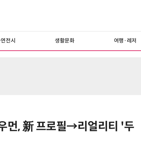
공연전시
생활문화
여행·레저
우먼, 新 프로필→리얼리티 '두