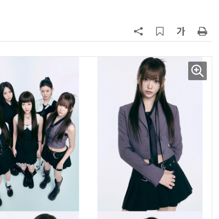
현업에서 바로 쓰는 "하네스 엔지니어링" 실습 교육
모든 업무 담당자(비개발자)를 위한 온톨로지 기반 AI 지식체계 설계 1-day 워크숍