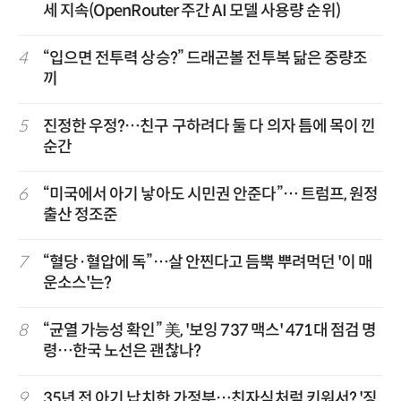
세 지속(OpenRouter 주간 AI 모델 사용량 순위)
4
“입으면 전투력 상승?” 드래곤볼 전투복 닮은 중량조
끼
5
진정한 우정?…친구 구하려다 둘 다 의자 틈에 목이 낀
순간
6
“미국에서 아기 낳아도 시민권 안준다”… 트럼프, 원정
출산 정조준
7
“혈당·혈압에 독”…살 안찐다고 듬뿍 뿌려먹던 '이 매
운소스'는?
8
“균열 가능성 확인” 美, '보잉 737 맥스' 471대 점검 명
령…한국 노선은 괜찮나?
9
35년 전 아기 납치한 가정부…친자식처럼 키워서? '징