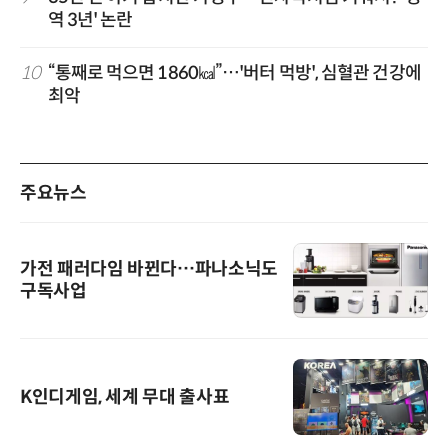
역 3년' 논란
10
“통째로 먹으면 1860㎉”…'버터 먹방', 심혈관 건강에
최악
주요뉴스
가전 패러다임 바뀐다…파나소닉도
구독사업
K인디게임, 세계 무대 출사표