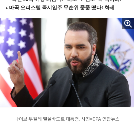
나이브 부켈레 엘살바도르 대통령. 사진=EPA 연합뉴스