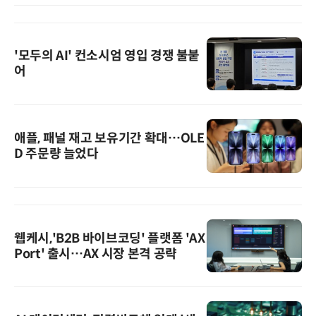
'모두의 AI' 컨소시엄 영입 경쟁 불붙
어
애플, 패널 재고 보유기간 확대…OLE
D 주문량 늘었다
웹케시,'B2B 바이브코딩' 플랫폼 'AX
Port' 출시…AX 시장 본격 공략