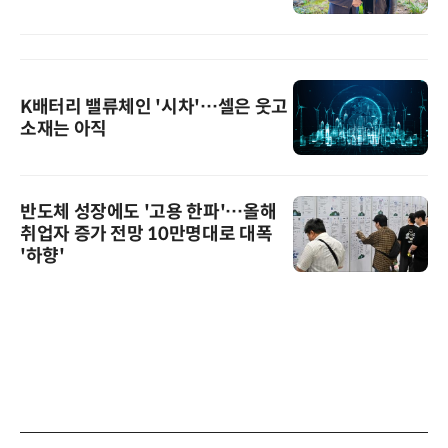
K배터리 밸류체인 '시차'…셀은 웃고
소재는 아직
반도체 성장에도 '고용 한파'…올해
취업자 증가 전망 10만명대로 대폭
'하향'