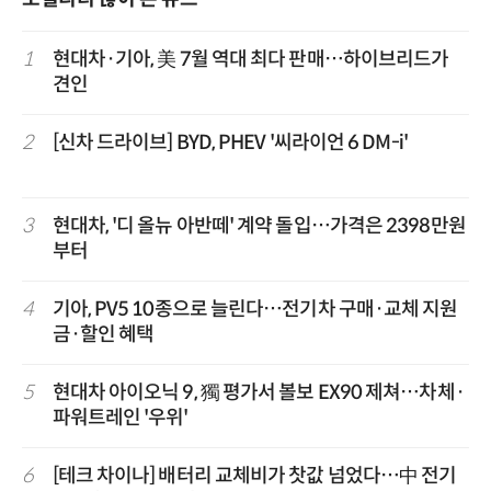
1
현대차·기아, 美 7월 역대 최다 판매…하이브리드가
견인
2
[신차 드라이브] BYD, PHEV '씨라이언 6 DM-i'
3
현대차, '디 올뉴 아반떼' 계약 돌입…가격은 2398만원
부터
4
기아, PV5 10종으로 늘린다…전기차 구매·교체 지원
금·할인 혜택
5
현대차 아이오닉 9, 獨 평가서 볼보 EX90 제쳐…차체·
파워트레인 '우위'
6
[테크 차이나] 배터리 교체비가 찻값 넘었다…中 전기