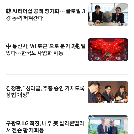
韓 AI리더십 공백 장기화… 글로벌 3
강 동력 꺼져간다
中 통신사, 'AI 토큰'으로 분기 2兆 벌
었다…한국도 사업화 시동
김정관, “성과급, 주총 승인 거치도록
상법 개정”
구광모 LG 회장, 내주 美 실리콘밸리
서 젠슨 황 재회동