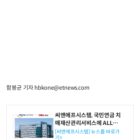
함봉균 기자 hbkone@etnews.com
씨앤에프시스템, 국민연금 치
매재산관리서비스에 ALL# E
RP 공급
[씨앤에프시스템] 뉴스룸 바로가
기>