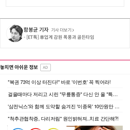
함봉균 기자
기사 더보기
[ET톡] 車업계 감원 폭풍과 골든타임
놓치면 아쉬운 정보
AD