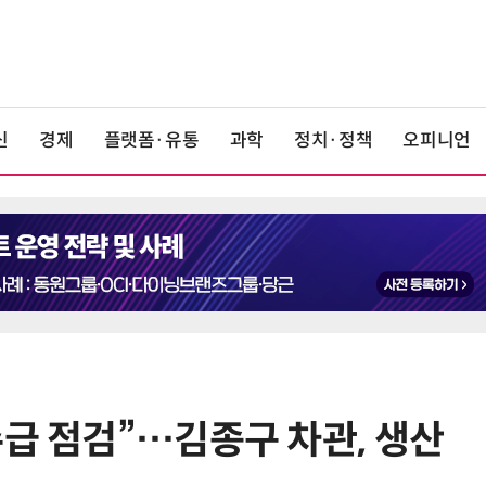
신
경제
플랫폼·유통
과학
정치·정책
오피니언
수급 점검”…김종구 차관, 생산
6
단독
보험 소비자 개인정보 유출 막
는다…'보험·GA 정보보호 협의체'