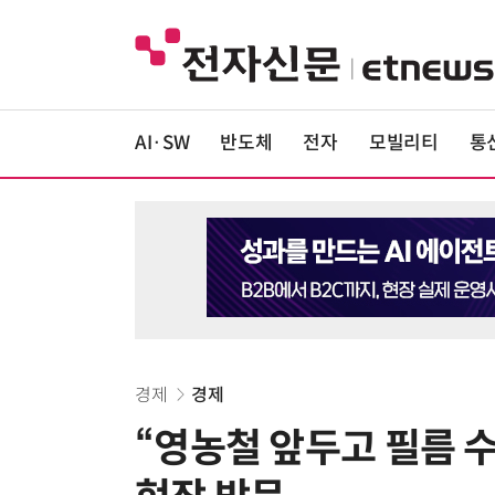
AI·SW
반도체
전자
모빌리티
통
경제
경제
“영농철 앞두고 필름 