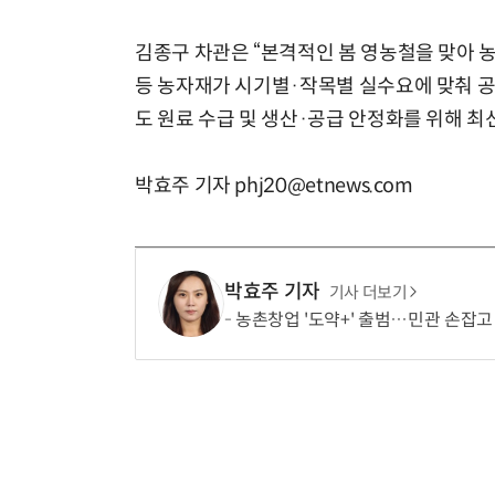
김종구 차관은 “본격적인 봄 영농철을 맞아 
등 농자재가 시기별·작목별 실수요에 맞춰 공
도 원료 수급 및 생산·공급 안정화를 위해 최
박효주 기자 phj20@etnews.com
박효주 기자
기사 더보기
농촌창업 '도약+' 출범…민관 손잡고