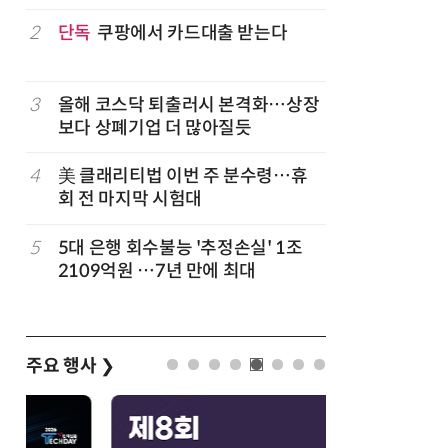
구성
럽
2
단독
쿠팡에서 카드대출 받는다
7
'게이밍위
서 TV·모
3
올해 코스닥 퇴출러시 본격화…상장
8
LG 엑사
보다 상폐기업 더 많아질듯
대기업과 
4
美 클래리티법 이번 주 분수령…휴
9
500조 
회 전 마지막 시험대
테크…AI
5
5대 은행 회수불능 '추정손실' 1조
10
코스피 급
2109억원 …7년 만에 최대
주요 행사
❯