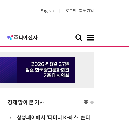
English
로그인
회원가입
경제 많이 본 기사
1
삼성페이에서 '티머니 K-패스' 쓴다
6
단독
보험
는다…'보