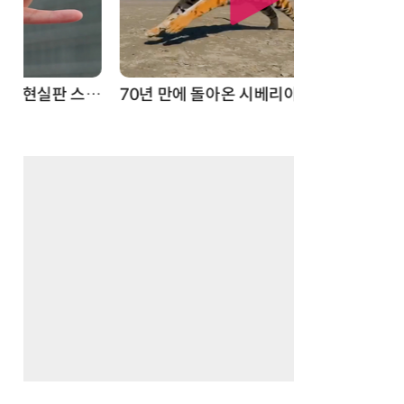
스파이더맨 웹 슈터
70년 만에 돌아온 시베리아호랑이…카자흐스탄 야생에 풀렸다