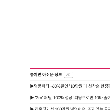
놓치면 아쉬운 정보
AD
▶명품퍼터 ~60%할인 '10만원'대 선착순 한정
▶ '2m' 퍼팅, 100% 성공! 퍼팅으로만 10타 줄
▶ 라운딩가서 100만원 벌었어요. 뜨고 있는 골