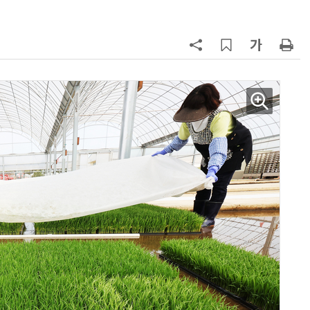
구성
7
'게이밍위크' 삼성전자-LG전자 유
서 TV·모니터 '大戰'
8
LG 엑사원, 中企 제조현장 '전파'…
대기업과 협력사 AI 상생 시동
9
500조 퇴직연금 시장 노리는 RA 핀
테크…AI 연금운용 경쟁 본격화
10
코스피 급등에 매수 사이드카 발동