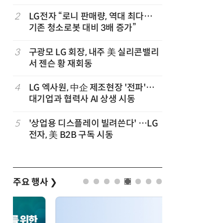
,
2
LG전자 “로니 판매량, 역대 최다…
7
“상장폐지
기존 청소로봇 대비 3배 증가”
주가 부양
3
구광모 LG 회장, 내주 美 실리콘밸리
8
[사설] 美
서 젠슨 황 재회동
지 대응을
4
LG 엑사원, 中企 제조현장 '전파'…
9
바디프랜드
대기업과 협력사 AI 상생 시동
장…美 이
5
'상업용 디스플레이 빌려쓴다' …LG
10
[ET단상]
전자, 美 B2B 구독 시동
향적 세제
주요 행사
❯