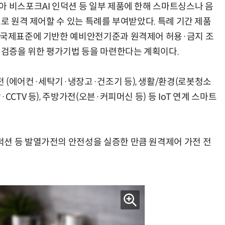
아 비스포크AI 인덕션 등 일부 제품에 한해 스마트싱스나 음
으로 원격 제어할 수 있는 특례를 부여받았다. 특례 기간 제품
로 국제표준에 기반한 예비안전기준과 원격제어 허용·금지 조
능 검증을 위한 평가기법 등을 마련한다는 계획이다.
현업에서 바로 쓰는 "하네스 엔지니어링" 실습 교육
모든 업무 담당자(비개발자)를 위한 온톨로지 기반 AI 지식체계 설계 1-day 워크숍
 (에어컨·세탁기·냉장고·건조기 등), 생활/환경(로봇청소
CTV 등), 주방가전(오븐·커피머신 등) 등 IoT 연계 스마트
션 등 발열가전의 안전성을 실증한 만큼 원격제어 가전 전