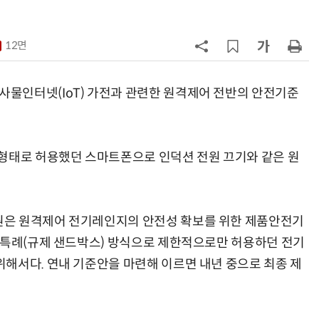
7
“상장폐지 막아라”…중소 가전 기업
주가 부양 '총력전'
12면
8
[사설] 美 AIDC 냉각 시장, 우리도 현
지 대응을
물인터넷(IoT) 가전과 관련한 원격제어 전반의 안전기준
9
바디프랜드, '미니' 브랜드 글로벌 확
장…美 이어 동남아·유럽 진출
형태로 허용했던 스마트폰으로 인덕션 전원 끄기와 같은 원
10
[ET단상] 2026 세제개편안, 성장지
향적 세제를 바란다
원은 원격제어 전기레인지의 안전성 확보를 위한 제품안전기
증특례(규제 샌드박스) 방식으로 제한적으로만 허용하던 전기
해서다. 연내 기준안을 마련해 이르면 내년 중으로 최종 제