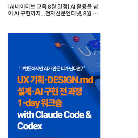
[AI네이티브 교육 8월 일정] AI 활용을 넘
어 AI 구현까지...전자신문인터넷, 8월 실
전 교육·워크숍 개최 발행일 : 2026-07-
23 10:46