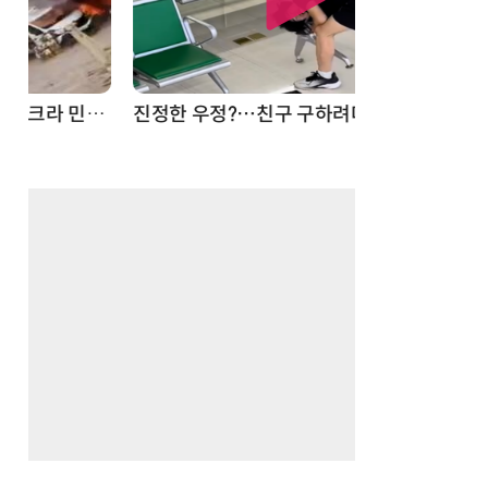
드론
진정한 우정?…친구 구하려다 둘 다 의자 틈에 목이 낀 순간