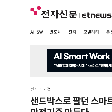
AI·SW
반도체
전자
모빌리티
통
전자
가전
샌드박스로 팔던 스마트