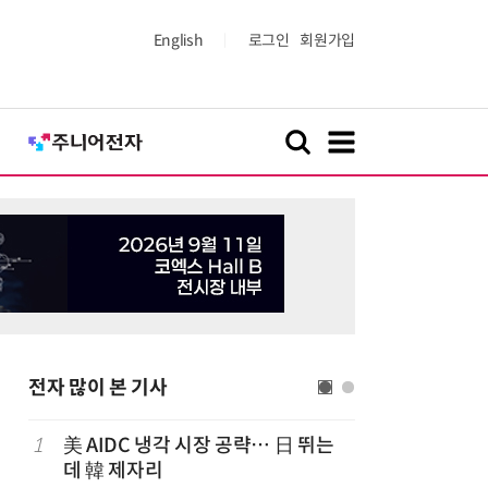
English
로그인
회원가입
전자 많이 본 기사
럽
1
美 AIDC 냉각 시장 공략… 日 뛰는
6
'게이밍위
데 韓 제자리
서 TV·모