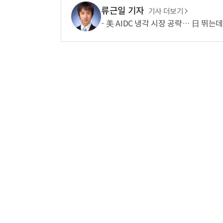
류근일 기자
기사 더보기
美 AIDC 냉각 시장 공략… 日 뛰는