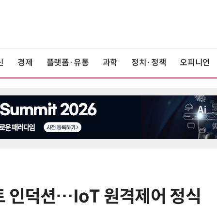
신
경제
플랫폼·유통
과학
정치·정책
오피니언
 인덕션…IoT 원격제어 정식
6
'게이밍위크' 삼성전자-LG전자 유
서 TV·모니터 '大戰'