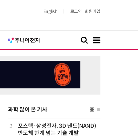
English
로그인
회원가입
과학 많이 본 기사
1
포스텍·삼성전자, 3D 낸드(NAND)
6
KIST,
반도체 한계 넘는 기술 개발
빛 신호 한