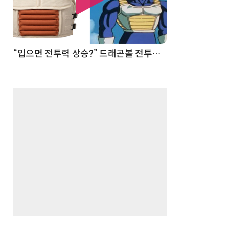
 순간
“입으면 전투력 상승?” 드래곤볼 전투복 닮은 중량조끼