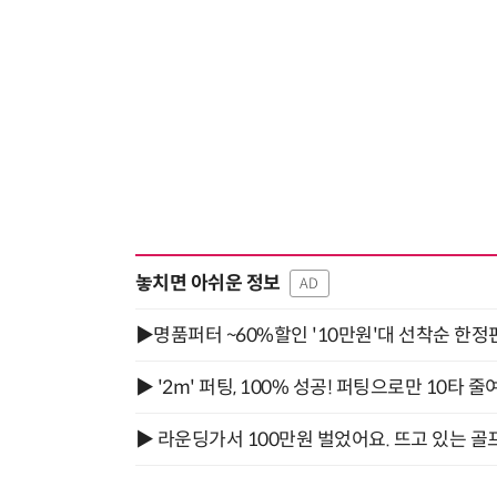
놓치면 아쉬운 정보
AD
▶명품퍼터 ~60%할인 '10만원'대 선착순 한정
▶ '2m' 퍼팅, 100% 성공! 퍼팅으로만 10타 줄
▶ 라운딩가서 100만원 벌었어요. 뜨고 있는 골