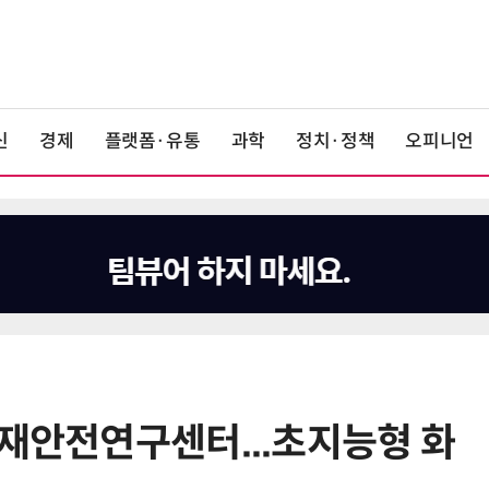
신
경제
플랫폼·유통
과학
정치·정책
오피니언
화재안전연구센터...초지능형 화
6
KIST, 기존 반도체 공정으로 전기·
빛 신호 한 번에 읽는 '광반도체 BCI