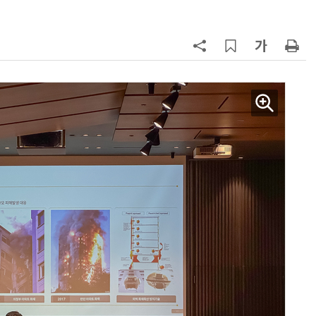
칩' 구현
7
[K-과학인재 고등학생 캠프] 반도체
·바이오 실험에 더위도 잊었다…
“내년 2기로 이어집니다”
8
다누리, 스페이스X 팰컨9 달 충돌 전
후 포착
9
[르포]아이들이 직접 첨단 전자현미
경 다루며 과학원리 체득...과학체험
제공 '주니어닥터' 현장
10
박성준 아주대 교수, 공기 중 수분으
로 200㎛ 피부 부착 전지 개발