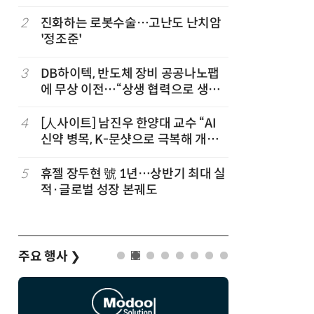
칩' 구현
2
진화하는 로봇수술…고난도 난치암
7
[K-과학
'정조준'
·바이오 
“내년 2
3
DB하이텍, 반도체 장비 공공나노팹
8
다누리, 
에 무상 이전…“상생 협력으로 생태
후 포착
계 고도화”
4
[人사이트] 남진우 한양대 교수 “AI
9
[르포]아
신약 병목, K-문샷으로 극복해 개발
경 다루며
속도 10배 향상”
제공 '주
5
휴젤 장두현 號 1년…상반기 최대 실
10
박성준 아
적·글로벌 성장 본궤도
로 200
주요 행사
❯