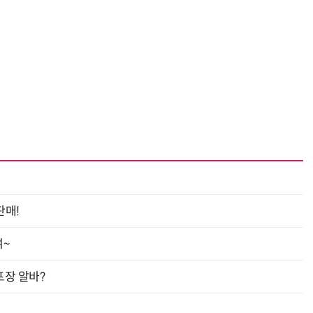
“계속 쫓아왔다”…도망치던 우크라 민간인 공격한 러 자폭 드론
진정한 우정?…친구 구하려다 둘 다 의자 틈에 목이 낀
판매!
여~
프장 알바?