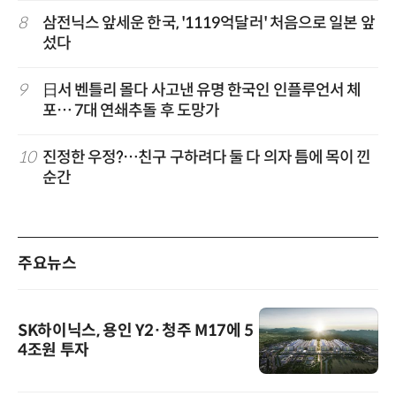
8
삼전닉스 앞세운 한국, '1119억달러' 처음으로 일본 앞
섰다
9
日서 벤틀리 몰다 사고낸 유명 한국인 인플루언서 체
포… 7대 연쇄추돌 후 도망가
10
진정한 우정?…친구 구하려다 둘 다 의자 틈에 목이 낀
순간
주요뉴스
SK하이닉스, 용인 Y2·청주 M17에 5
4조원 투자