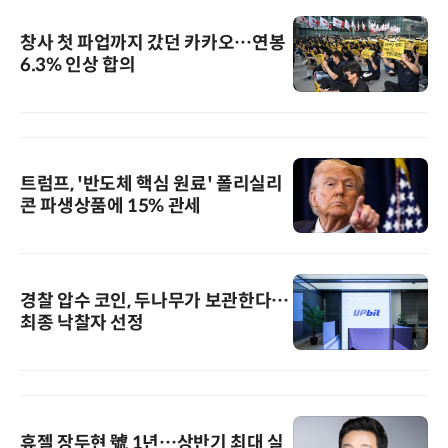
창사 첫 파업까지 갔던 카카오…연봉
6.3% 인상 합의
트럼프, '반도체 핵심 원료' 폴리실리
콘 파생상품에 15% 관세
경찰 압수 코인, 두나무가 보관한다…
최종 낙찰자 선정
휴젤 장두현 號 1년…상반기 최대 실