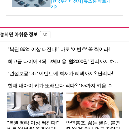
공…73개 제품 카테고리로
[한국무라타전자] 뉴스룸 바로가
기>
확대
놓치면 아쉬운 정보
AD