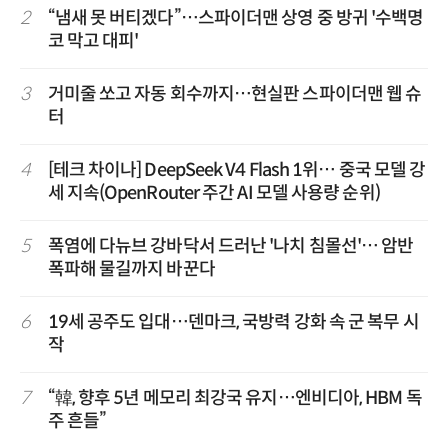
2
“냄새 못 버티겠다”…스파이더맨 상영 중 방귀 '수백명
코 막고 대피'
3
거미줄 쏘고 자동 회수까지…현실판 스파이더맨 웹 슈
터
4
[테크 차이나] DeepSeek V4 Flash 1위… 중국 모델 강
세 지속(OpenRouter 주간 AI 모델 사용량 순위)
5
폭염에 다뉴브 강바닥서 드러난 '나치 침몰선'… 암반
폭파해 물길까지 바꾼다
6
19세 공주도 입대…덴마크, 국방력 강화 속 군 복무 시
작
7
“韓, 향후 5년 메모리 최강국 유지…엔비디아, HBM 독
주 흔들”