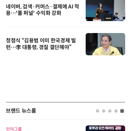
네이버, 검색·커머스·결제에 AI 적
용…'풀 퍼널' 수익화 강화
정점식 “김용범 이미 한국경제 빌
런…李 대통령, 경질 결단해야”
브랜드 뉴스룸
인아그룹