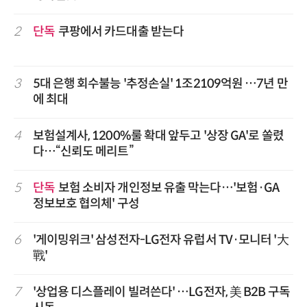
2
단독
쿠팡에서 카드대출 받는다
3
5대 은행 회수불능 '추정손실' 1조2109억원 …7년 만
에 최대
4
보험설계사, 1200%룰 확대 앞두고 '상장 GA'로 쏠렸
다…“신뢰도 메리트”
5
단독
보험 소비자 개인정보 유출 막는다…'보험·GA
정보보호 협의체' 구성
6
'게이밍위크' 삼성전자-LG전자 유럽서 TV·모니터 '大
戰'
7
'상업용 디스플레이 빌려쓴다' …LG전자, 美 B2B 구독