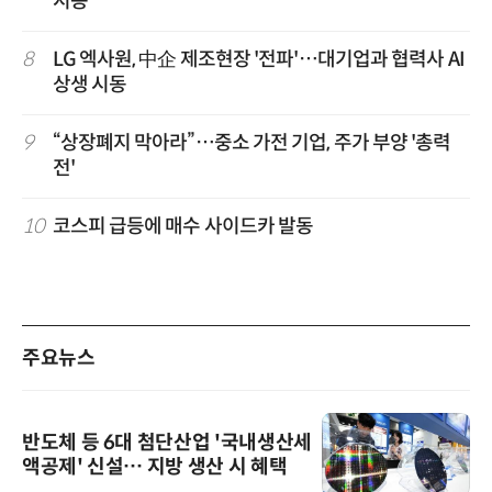
시동
8
LG 엑사원, 中企 제조현장 '전파'…대기업과 협력사 AI
상생 시동
9
“상장폐지 막아라”…중소 가전 기업, 주가 부양 '총력
전'
10
코스피 급등에 매수 사이드카 발동
주요뉴스
반도체 등 6대 첨단산업 '국내생산세
액공제' 신설… 지방 생산 시 혜택