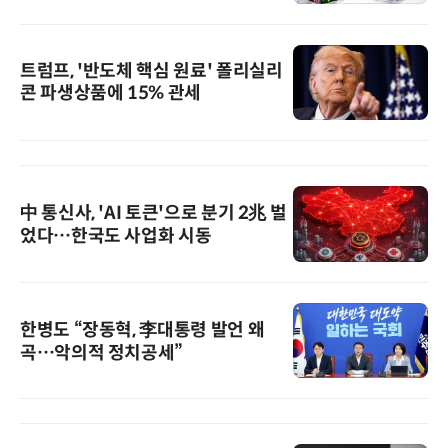
트럼프, '반도체 핵심 원료' 폴리실리
콘 파생상품에 15% 관세
中 통신사, 'AI 토큰'으로 분기 2兆 벌
었다…한국도 사업화 시동
한병도 “장동혁, 李대통령 발언 왜
곡…악의적 정치공세”