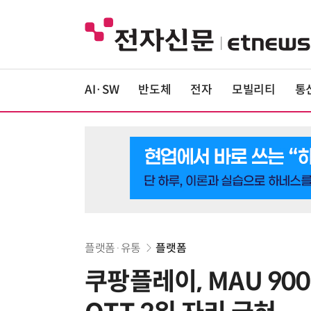
AI·SW
반도체
전자
모빌리티
통
플랫폼·유통
플랫폼
쿠팡플레이, MAU 9