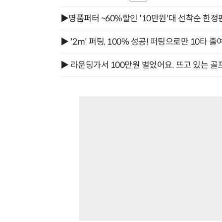
▶명품퍼터 ~60%할인 '10만원'대 선착순 한정
▶ '2m' 퍼팅, 100% 성공! 퍼팅으로만 10타 줄
▶ 라운딩가서 100만원 벌었어요. 뜨고 있는 골