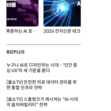
2026 전자신문 테크데이
제8회 AI정
BIZPLUS
누구나 AI로 디자인하는 시대…'인간 중
심 UX'의 새 기준을 묻다
[올쇼TV] 안전한 의료 데이터 관리를 위
한 통합 인프라 전략
[올쇼TV] 스플렁크가 제시하는 "AI 시대
의 옵저버빌리티" 전략