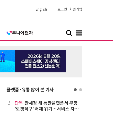
English
로그인
회원가입
플랫폼·유통 많이 본 기사
나
1
단독
관세청 새 통관플랫폼서 쿠팡
6
“찰떡같이
'로켓직구' 배제 위기…서비스 차질
나-o' 