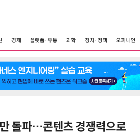
신
경제
플랫폼·유통
과학
정치·정책
오피니언
00만 돌파…콘텐츠 경쟁력으로
6
“찰떡같이 알아듣네”…카카오, '카
나-o' 음성 생성 기술 고도화