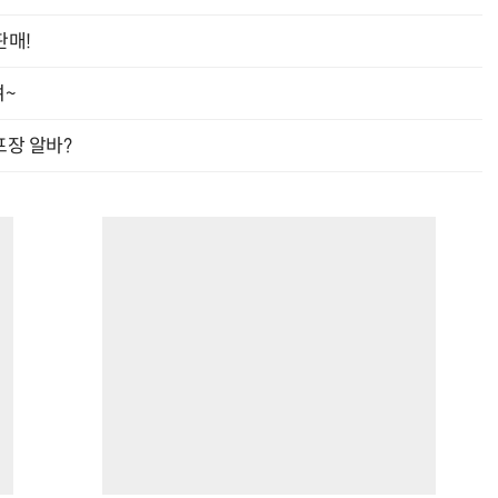
판매!
여~
프장 알바?