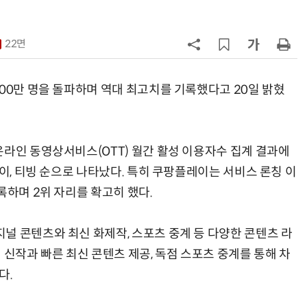
7
쿠팡Inc, 상반기 영업적자 1.2조 육
박…2년치 이익 넘어서
22면
8
세븐일레븐, 해외 지역 명물 라면 판
매 300만개 돌파
00만 명을 돌파하며 역대 최고치를 기록했다고 20일 밝혔
9
CJ대한통운, 이마트24 택배 다시 맡
는다
온라인 동영상서비스(OTT) 월간 활성 이용자수 집계 결과에
10
“쿠팡 7월 추정 결제액 10.9% 감소
레이, 티빙 순으로 나타났다. 특히 쿠팡플레이는 서비스 론칭 이
록하며 2위 자리를 확고히 했다.
널 콘텐츠와 최신 화제작, 스포츠 중계 등 다양한 콘텐츠 라
 신작과 빠른 최신 콘텐츠 제공, 독점 스포츠 중계를 통해 차
다.