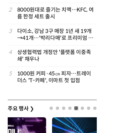
빚나
2
8000원대로 즐기는 치맥…KFC, 여
7
쿠팡Inc,
름 한정 세트 출시
박…2년
3
다이소, 강남 3구 매장 1년 새 19개
8
세븐일레븐
→41개…'박리다매'로 프리미엄 상
매 300
권 정조준
4
상생협력법 개정안 '플랫폼 이중족
9
CJ대한통
쇄' 채우나
는다
”
5
1000원 커피·45㎝ 피자…트레이
10
“쿠팡 7월
더스 'T-카페', 이마트 첫 입점
주요 행사
❯