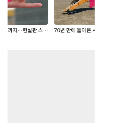
스파이더맨 웹 슈터
70년 만에 돌아온 시베리아호랑이…카자흐스탄 야생에 풀렸다