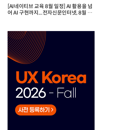
[AI네이티브 교육 8월 일정] AI 활용을 넘
어 AI 구현까지...전자신문인터넷, 8월 실
전 교육·워크숍 개최 발행일 : 2026-07-
23 10:46