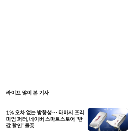
라이프 많이 본 기사
1% 오차 없는 방향성… 타마시 프리
미엄 퍼터, 네이버 스마트스토어 '반
값 할인' 돌풍