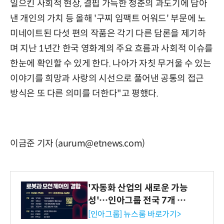
일으킨 사회적 현상, 결핍 가득한 청춘의 과도기에 담아
낸 개인의 가치 등 올해 '구찌 임팩트 어워드' 부문에 노
미네이트된 다섯 편의 작품은 각기 다른 담론을 제기하
며 지난 1년간 한국 영화계의 주요 흐름과 사회적 이슈를
한눈에 확인할 수 있게 한다. 나아가 자칫 무거울 수 있는
이야기를 희망과 사랑의 시선으로 풀어낸 공통의 접근
방식은 또 다른 의미를 더한다"고 평했다.
이금준 기자 (aurum@etnews.com)
'자동화 산업의 새로운 가능
성'…인아그룹 전국 7개 도
시 세미나 페어 개최
[인아그룹] 뉴스룸 바로가기>