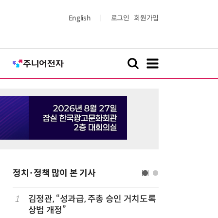
English
로그인
회원가입
정치·정책 많이 본 기사
1
김정관, “성과급, 주총 승인 거치도록
6
정점식 “
상법 개정”
런…李 대