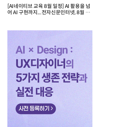
[AI네이티브 교육 8월 일정] AI 활용을 넘
어 AI 구현까지...전자신문인터넷, 8월 실
전 교육·워크숍 개최 발행일 : 2026-07-
23 10:46