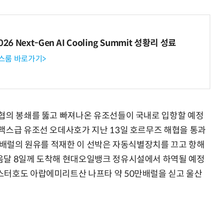
6 Next-Gen AI Cooling Summit 성황리 성료
뉴스룸 바로가기>
협의 봉쇄를 뚫고 빠져나온 유조선들이 국내로 입항할 예정
맥스급 유조선 오데사호가 지난 13일 호르무즈 해협을 통과
0만배럴의 원유를 적재한 이 선박은 자동식별장치를 끄고 항해
음달 8일께 도착해 현대오일뱅크 정유시설에서 하역될 예정
스터호도 아랍에미리트산 나프타 약 50만배럴을 싣고 울산