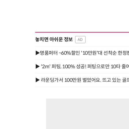
놓치면 아쉬운 정보
AD
▶명품퍼터 ~60%할인 '10만원'대 선착순 한정
▶ '2m' 퍼팅, 100% 성공! 퍼팅으로만 10타 줄
▶ 라운딩가서 100만원 벌었어요. 뜨고 있는 골