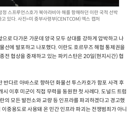
군 함정 스프루언스호가 북아라비아 해를 항해하던 이란 국적 선박
 있다. 사진=미 중부사령부(CENTCOM) 엑스 캡처
AI Native Enterprise를 지원하는 AI Ready Data 플랫폼 활용 전략
AI 시대의 옵저버빌리티: GPU·LLM 모니터링부터 AI 기반 장애 대응까지
 앞으로 다가온 가운데 양국 모두 상대를 강하게 압박하고 나
화물선에 발포하고 나포했다. 이란도 호르무즈 해협 통제권을
 종전 협상을 중재하고 있는 파키스탄은 20일(현지시간) 협
 반다르 아바스로 향하던 화물선 투스카호가 함포 사격 후
시 이후 미군이 직접 무력을 동원한 첫 사례다. 도널드 트럼
이란의 모든 발전소와 교량 등 인프라를 파괴하겠다고 경고했
사적 이중용도로 사용돼 온 민간 인프라 파괴는 전쟁범죄가 아니