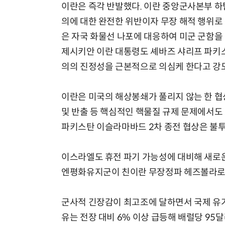
이란은 즉각 반발했다. 이란 중앙군사본부 하
의에 대한 완전한 위반이자 무장 해적 행위로
은 자국 화물선 나포에 대응하여 미군 군함을
제시키안 이란 대통령도 셰바즈 샤리프 파키스
의의 진정성을 근본적으로 의심케 한다고 강도
이란은 미국의 해상봉쇄가 풀리지 않는 한 협
및 반출 등 핵심적인 핵물질 규제 문제에서도 
파키스탄 이슬라마바드 2차 종전 협상은 불투
이스라엘도 휴전 파기 가능성에 대비해 새로운
엔평화유지군이 친이란 무장정파 헤즈볼라로 
군사적 긴장감이 최고조에 달하면서 국제 유가
유는 전장 대비 6% 이상 급등해 배럴당 95