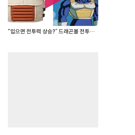
 순간
“입으면 전투력 상승?” 드래곤볼 전투복 닮은 중량조끼