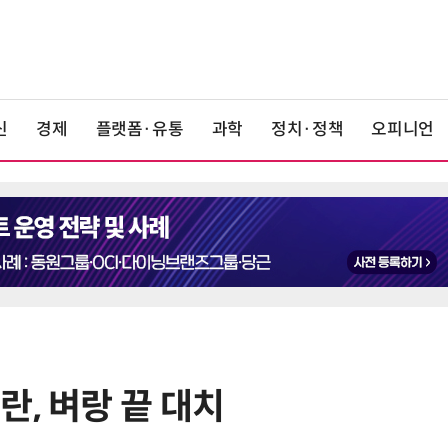
신
경제
플랫폼·유통
과학
정치·정책
오피니언
, 벼랑 끝 대치
6
정점식 “김용범 이미 한국경제 빌
런…李 대통령, 경질 결단해야”