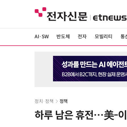
AI·SW
반도체
전자
모빌리티
통
정치·정책
정책
하루 남은 휴전…美-이란