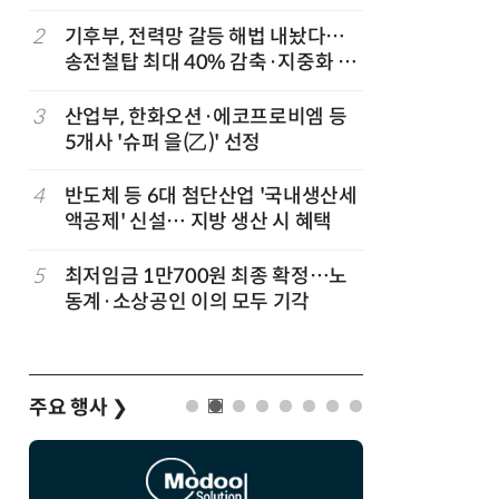
2
기후부, 전력망 갈등 해법 내놨다…
7
돌려차기 
송전철탑 최대 40% 감축·지중화 확
기 한번 
대
3
산업부, 한화오션·에코프로비엠 등
8
성균관대
5개사 '슈퍼 을(乙)' 선정
수, 차세
적 출판사
4
반도체 등 6대 첨단산업 '국내생산세
9
국힘, 李
액공제' 신설… 지방 생산 시 혜택
다' 발언
5
최저임금 1만700원 최종 확정…노
10
반도체 성
동계·소상공인 이의 모두 기각
취업자 증
'하향'
주요 행사
❯