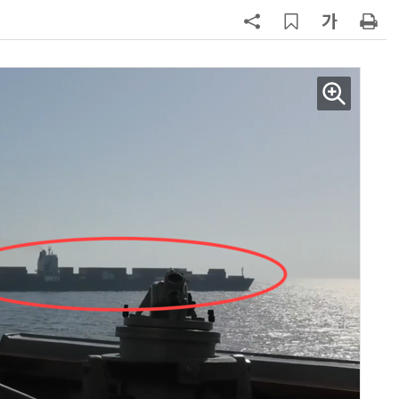
7
돌려차기 피해자 불러 놓고 “돌려차
기 한번 해라”…선 넘은 친한계
8
성균관대 김기강 센터장·이영희 교
수, 차세대 반도체 분야 전문서 세계
적 출판사서 발간
9
국힘, 李 대통령 '형소법 안 읽어봤
다' 발언 공세…“역대급 망언”
10
반도체 성장에도 '고용 한파'…올해
취업자 증가 전망 10만명대로 대폭
'하향'