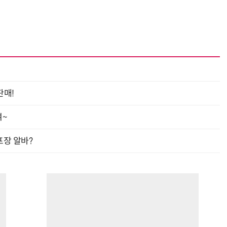
판매!
여~
프장 알바?